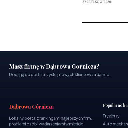
27 LUTEGO 2026
Masz firmę w Dąbrowa Górnicza?
Dodaj ją do portalu i zyskaj nowych klientów za darmo.
Popularne ka
Dąbrowa Górnicza
Fryzjerzy
Lokalny portal z rankingami najlepszych firm,
profilami osób i wydarzeniami w mieście
Auto mechan