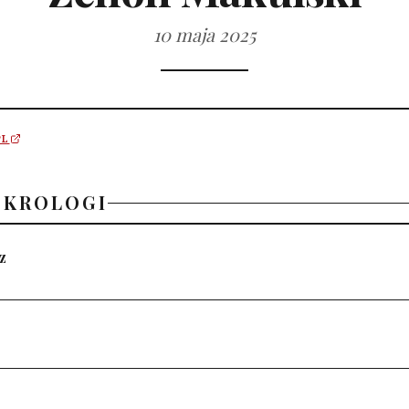
10 maja 2025
PL
EKROLOGI
z