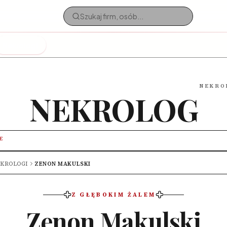
Nekrologi
NEKRO
NEKROLOG
E
KROLOGI
ZENON MAKULSKI
Z GŁĘBOKIM ŻALEM
Zenon Makulski