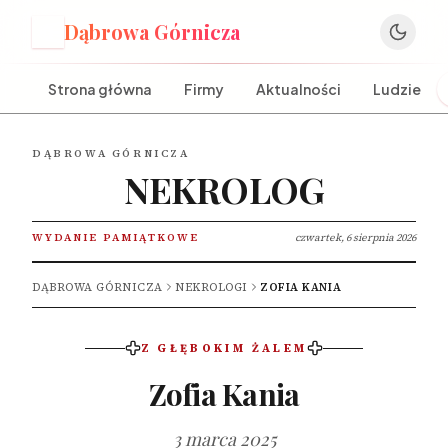
Dąbrowa Górnicza
D
Strona główna
Firmy
Aktualności
Ludzie
DĄBROWA GÓRNICZA
NEKROLOG
WYDANIE PAMIĄTKOWE
czwartek, 6 sierpnia 2026
DĄBROWA GÓRNICZA
NEKROLOGI
ZOFIA KANIA
Z GŁĘBOKIM ŻALEM
Zofia Kania
3 marca 2025