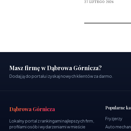
27 LUTEGO 2026
Masz firmę w Dąbrowa Górnicza?
Dodaj ją do portalu i zyskaj nowych klientów za darmo.
Popularne ka
Dąbrowa Górnicza
Fryzjerzy
Lokalny portal z rankingami najlepszych firm,
profilami osób i wydarzeniami w mieście
Auto mechan