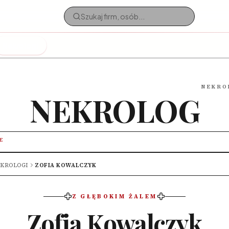
Nekrologi
NEKRO
NEKROLOG
E
KROLOGI
ZOFIA KOWALCZYK
Z GŁĘBOKIM ŻALEM
Zofia Kowalczyk