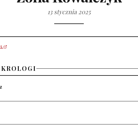
13 stycznia 2025
PL
EKROLOGI
z