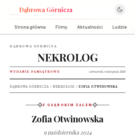
Dąbrowa Górnicza
D
Strona główna
Firmy
Aktualności
Ludzie
DĄBROWA GÓRNICZA
NEKROLOG
WYDANIE PAMIĄTKOWE
czwartek, 6 sierpnia 2026
DĄBROWA GÓRNICZA
NEKROLOGI
ZOFIA OTWINOWSKA
Z GŁĘBOKIM ŻALEM
Zofia Otwinowska
9 października 2024