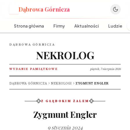
Dąbrowa Górnicza
D
Strona główna
Firmy
Aktualności
Ludzie
DĄBROWA GÓRNICZA
NEKROLOG
WYDANIE PAMIĄTKOWE
piątek, 7 sierpnia 2026
DĄBROWA GÓRNICZA
NEKROLOGI
ZYGMUNT ENGLER
Z GŁĘBOKIM ŻALEM
Zygmunt Engler
9 stycznia 2024