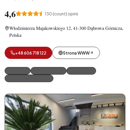
4,6
130
{count} opinii
Włodzimierza Majakowskiego 12, 41-300 Dąbrowa Górnicza,
Polska
+48 606 718 122
Strona WWW
Dentyści
Stomatologia
Ortodonci
Medycyna estetyczna