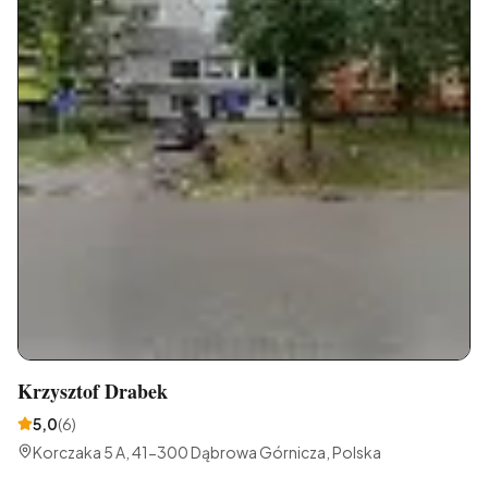
Krzysztof Drabek
5,0
(
6
)
Korczaka 5 A, 41-300 Dąbrowa Górnicza, Polska