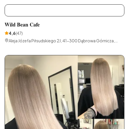
W
Wild Bean Cafe
4,6
(
47
)
Aleja Józefa Piłsudskiego 2J, 41-300 Dąbrowa Górnicza,
Polska