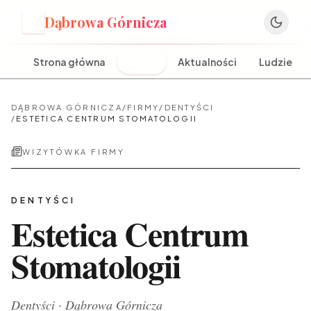
Dąbrowa Górnicza
D
Strona główna
Firmy
Aktualności
Ludzie
DĄBROWA GÓRNICZA
/
FIRMY
/
DENTYŚCI
/
ESTETICA CENTRUM STOMATOLOGII
WIZYTÓWKA FIRMY
DENTYŚCI
Estetica Centrum
Stomatologii
Dentyści
·
Dąbrowa Górnicza