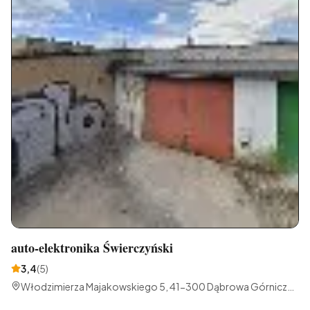
auto-elektronika Świerczyński
3,4
(
5
)
Włodzimierza Majakowskiego 5, 41-300 Dąbrowa Górnicza,
Polska