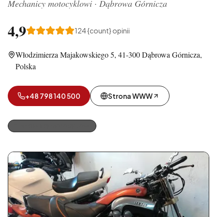
Mechanicy motocyklowi
·
Dąbrowa Górnicza
4,9
124
{count} opinii
Włodzimierza Majakowskiego 5, 41-300 Dąbrowa Górnicza,
Polska
+48 798 140 500
Strona WWW
Mechanicy motocyklowi