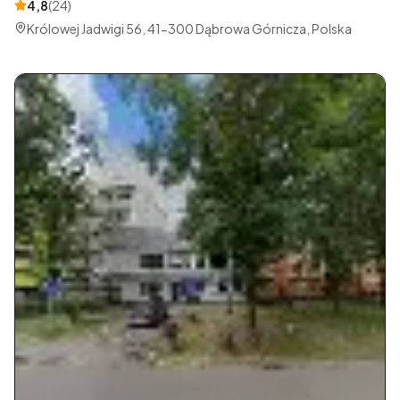
4,8
(
24
)
Królowej Jadwigi 56, 41-300 Dąbrowa Górnicza, Polska