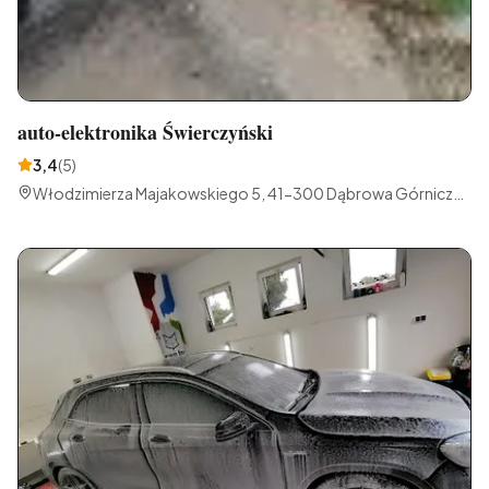
auto-elektronika Świerczyński
3,4
(
5
)
Włodzimierza Majakowskiego 5, 41-300 Dąbrowa Górnicza,
Polska