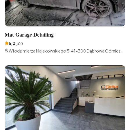
Mat Garage Detailing
5,0
(
32
)
Włodzimierza Majakowskiego 5, 41-300 Dąbrowa Górnicza,
Polska