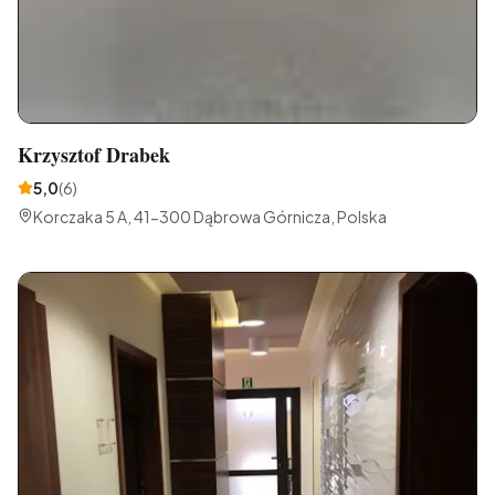
Krzysztof Drabek
5,0
(
6
)
Korczaka 5 A, 41-300 Dąbrowa Górnicza, Polska