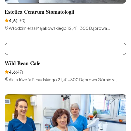
Estetica Centrum Stomatologii
4,6
(
130
)
Włodzimierza Majakowskiego 12, 41-300 Dąbrowa
Górnicza, Polska
W
Wild Bean Cafe
4,6
(
47
)
Aleja Józefa Piłsudskiego 2J, 41-300 Dąbrowa Górnicza,
Polska