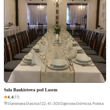
Sala Bankietowa pod Lasem
4,4
(
77
)
Stanisława Staszica 122, 41-300 Dąbrowa Górnicza, Polska