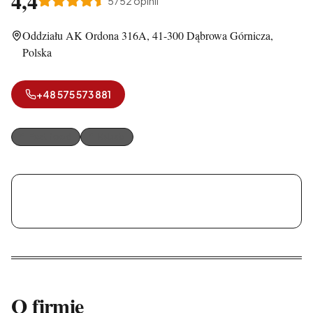
4,4
5752
opinii
Oddziału AK Ordona 316A, 41-300 Dąbrowa Górnicza,
Polska
+48 575 573 881
Fast food
Kebab
Kebab u Khuja
O firmie