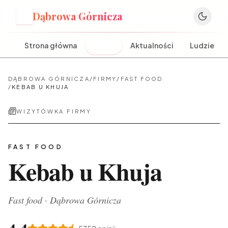
Dąbrowa Górnicza
D
Strona główna
Firmy
Aktualności
Ludzie
DĄBROWA GÓRNICZA
/
FIRMY
/
FAST FOOD
/
KEBAB U KHUJA
WIZYTÓWKA FIRMY
FAST FOOD
Kebab u Khuja
Fast food
·
Dąbrowa Górnicza