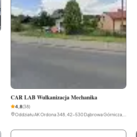
CAR LAB Wulkanizacja Mechanika
4,8
(
38
)
Oddziału AK Ordona 348, 42-530 Dąbrowa Górnicza,
Polska
L