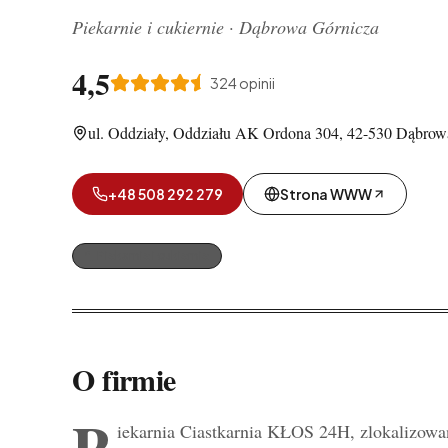
Piekarnie i cukiernie
·
Dąbrowa Górnicza
4,5
324
opinii
ul. Oddziały, Oddziału AK Ordona 304, 42-530 Dąbrow
+48 508 292 279
Strona WWW
Piekarnie i cukiernie
O firmie
P
iekarnia Ciastkarnia KŁOS 24H, zlokalizowa