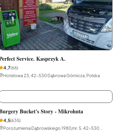
Perfect Service. Kasprzyk A.
4,7
(
66
)
Hotelowa 23, 42-530 Dąbrowa Górnicza, Polska
B
Burgery Bucket's Story - Mikrohuta
4,5
(
635
)
Porozumienia Dąbrowskiego 1980/nr. 5, 42-530