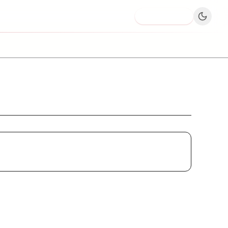
Dodaj firmę
Piekarnia Ciastkarnia KŁOS 24H