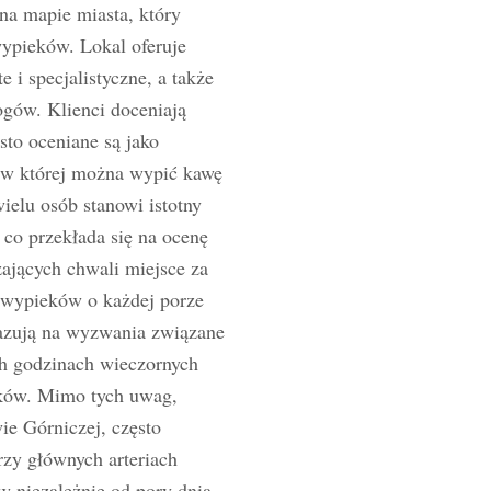
na mapie miasta, który
ypieków. Lokal oferuje
 i specjalistyczne, a także
ogów. Klienci doceniają
to oceniane są jako
, w której można wypić kawę
wielu osób stanowi istotny
 co przekłada się na ocenę
zających chwali miejsce za
 wypieków o każdej porze
skazują na wyzwania związane
ch godzinach wieczornych
eków. Mimo tych uwag,
e Górniczej, często
zy głównych arteriach
 niezależnie od pory dnia.