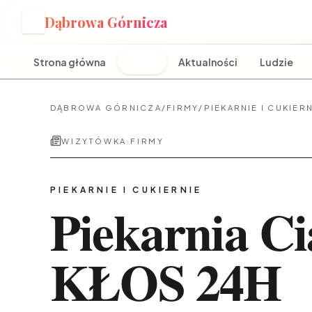
Dąbrowa Górnicza
D
Strona główna
Firmy
Aktualności
Ludzie
DĄBROWA GÓRNICZA
/
FIRMY
/
PIEKARNIE I CUKIER
WIZYTÓWKA FIRMY
PIEKARNIE I CUKIERNIE
Piekarnia Ci
KŁOS 24H