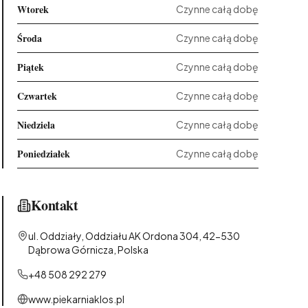
Wtorek
Czynne całą dobę
Środa
Czynne całą dobę
Piątek
Czynne całą dobę
Czwartek
Czynne całą dobę
Niedziela
Czynne całą dobę
Poniedziałek
Czynne całą dobę
Kontakt
ul. Oddziały, Oddziału AK Ordona 304, 42-530
Dąbrowa Górnicza, Polska
+48 508 292 279
www.piekarniaklos.pl