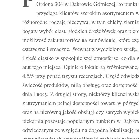
Ordona 304 w Dąbrowie Górniczej, to punkt 
przyciąga klientów szerokim asortymentem w
różnorodne rodzaje pieczywa, w tym chleby ziarniste
bogaty wybór ciast, słodkich drożdżówek oraz pier
możliwość zakupu tortów na zamówienie, które częs
estetyczne i smaczne. Wewnątrz wydzielono strefę
i zjeść ciastko w spokojniejszej atmosferze, co dla 
atut tego miejsca. Opinie o lokalu są zróżnicowane,
4.5/5 przy ponad trzystu recenzjach. Część odwied
świeżość produktów, miłą obsługę oraz dostępność
dnia i nocy. Z drugiej strony, niektórzy klienci w
z utrzymaniem pełnej dostępności towaru w późny
oraz na nierówną jakość obsługi czy samych wypi
piekarnia pozostaje popularnym punktem w Dąbrowi
odwiedzanym ze względu na dogodną lokalizację pr
komunikacyjnych oraz możliwość zrobienia zakupów