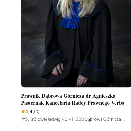
Prawnik Dąbrowa Górnicza dr Agnieszka
Pasternak Kancelaria Radcy Prawnego Verbs
4,4
(
10
)
3, Królowej Jadwigi 42, 41-300 Dąbrowa Górnicza,
Polska