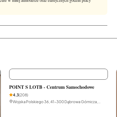
re w miłej atmosferze oraz elastycznych godzin pracy
P
POINT S LOTB - Centrum Samochodowe
4,3
(
208
)
Wojska Polskiego 36, 41-300 Dąbrowa Górnicza,
Polska