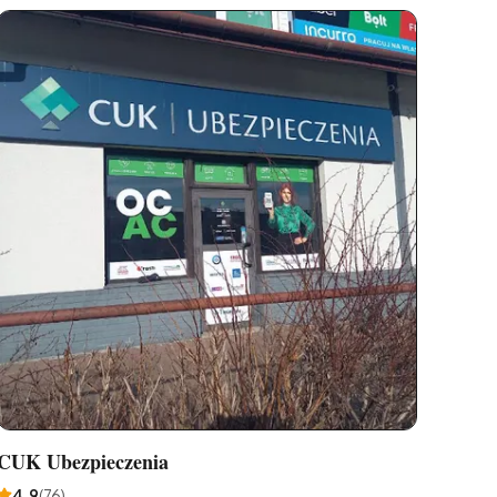
CUK Ubezpieczenia
4,9
(
76
)