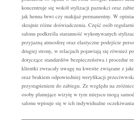
koncentruje się wokół stylizacji paznokci oraz zabi
jak henna brwi czy makijaż permanentny. W opiniach
skrajnie różne doświadczenia. Część osób regularni
salonu podkreśla staranność wykonywanych stylizac
przyjazną atmosferę oraz elastyczne podejście perso
drugiej strony, w relacjach pojawiają się również p
dotyczące standardów bezpieczeństwa i procedur r
klientki zwracały uwagę na kwestie związane z ja
oraz brakiem odpowiedniej weryfikacji przeciwwsk
przystąpieniem do zabiegu. Ze względu na zróżnico
osoby planujące wizytę w tym miejscu mogą samodzi
salonu wpisuje się w ich indywidualne oczekiwania