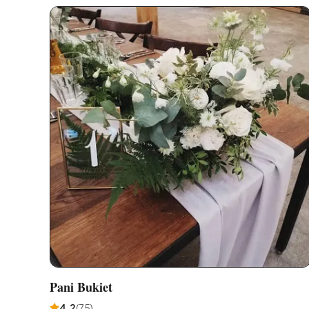
Pani Bukiet
4,2
(
75
)