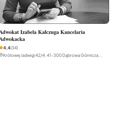
Adwokat Izabela Kałczuga Kancelaria
Adwokacka
4,4
(
34
)
Królowej Jadwigi 42/4, 41-300 Dąbrowa Górnicza,
Polska