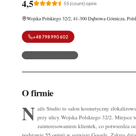
4,5
55
{count} opinii
Wojska Polskiego 32/2, 41-300 Dąbrowa Górnicza, Pols
+48 798 990 602
Salon manicure i pedicure
O firmie
N
ails Studio to salon kosmetyczny zlokalizo
przy ulicy Wojska Polskiego 32/2. Miejsce to
zainteresowaniem klientek, co potwierdza o
podstawie 55 opinii w serwisie Google. Zakres dzia