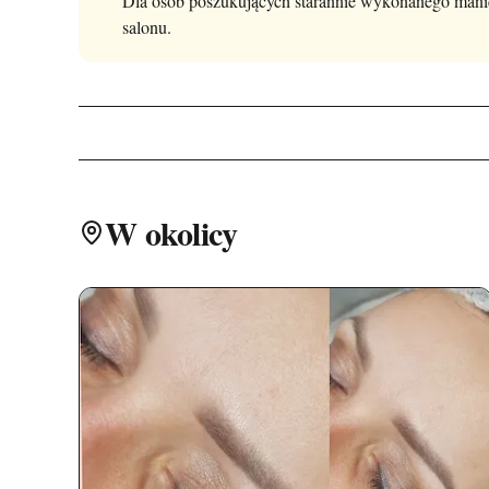
Dla osób poszukujących starannie wykonanego manicu
salonu.
W okolicy