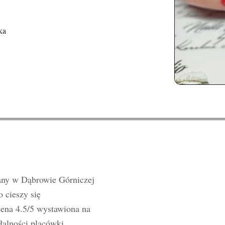
ka
wany w Dąbrowie Górniczej
 cieszy się
cena 4.5/5 wystawiona na
łalności placówki