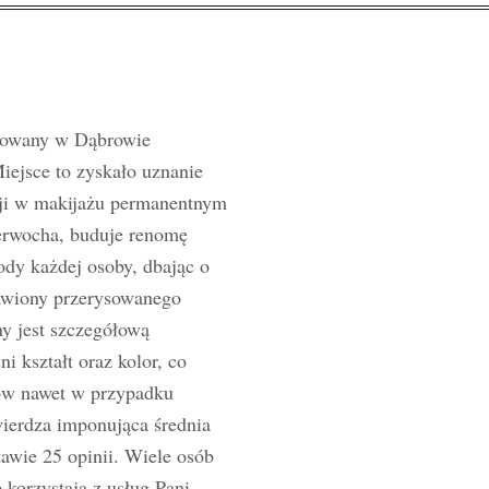
zowany w Dąbrowie
iejsce to zyskało uznanie
acji w makijażu permanentnym
ierwocha, buduje renomę
ody każdej osoby, dbając o
zbawiony przerysowanego
ny jest szczegółową
i kształt oraz kolor, co
tów nawet w przypadku
wierdza imponująca średnia
awie 25 opinii. Wiele osób
 korzystają z usług Pani