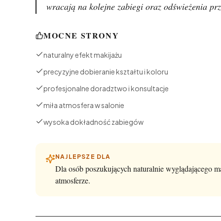
wracają na kolejne zabiegi oraz odświeżenia prze
MOCNE STRONY
naturalny efekt makijażu
precyzyjne dobieranie kształtu i koloru
profesjonalne doradztwo i konsultacje
miła atmosfera w salonie
wysoka dokładność zabiegów
NAJLEPSZE DLA
Dla osób poszukujących naturalnie wyglądającego ma
atmosferze.