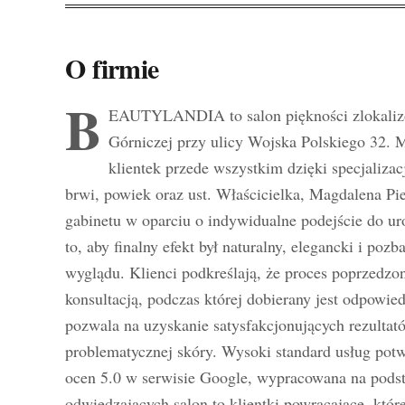
O firmie
B
EAUTYLANDIA to salon piękności zlokali
Górniczej przy ulicy Wojska Polskiego 32. M
klientek przede wszystkim dzięki specjaliz
brwi, powiek oraz ust. Właścicielka, Magdalena P
gabinetu w oparciu o indywidualne podejście do ur
to, aby finalny efekt był naturalny, elegancki i po
wyglądu. Klienci podkreślają, że proces poprzedzo
konsultacją, podczas której dobierany jest odpowiedn
pozwala na uzyskanie satysfakcjonujących rezulta
problematycznej skóry. Wysoki standard usług pot
ocen 5.0 w serwisie Google, wypracowana na podst
odwiedzających salon to klientki powracające, które