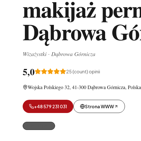
makijaż per
Dąbrowa Gó
Wizażystki
·
Dąbrowa Górnicza
5,0
25
{count} opinii
Wojska Polskiego 32, 41-300 Dąbrowa Górnicza, Polska
+48 579 231 031
Strona WWW
Wizażystki