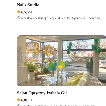
Nails Studio
4,5
(
55
)
Wojska Polskiego 32/2, 41-300 Dąbrowa Górnicza,
Polska
Salon Optyczny Izabela Gil
4,8
(
220
)