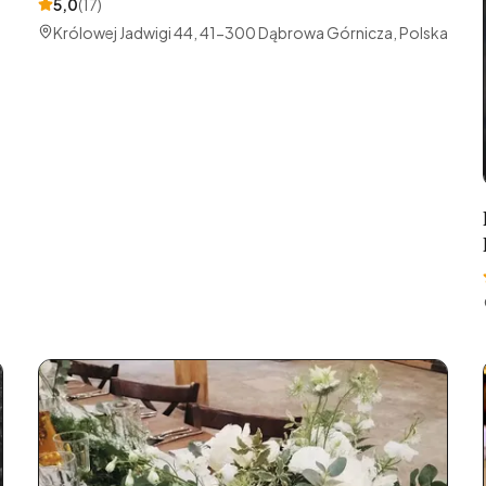
5,0
(
17
)
Królowej Jadwigi 44, 41-300 Dąbrowa Górnicza, Polska