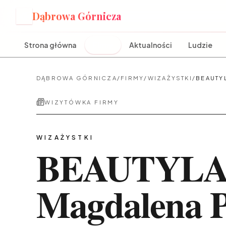
Dąbrowa Górnicza
D
Strona główna
Firmy
Aktualności
Ludzie
DĄBROWA GÓRNICZA
/
FIRMY
/
WIZAŻYSTKI
/
BEAUTY
WIZYTÓWKA FIRMY
WIZAŻYSTKI
BEAUTYLA
Magdalena P