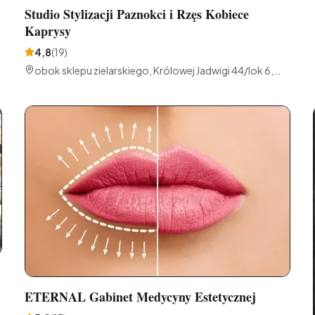
Studio Stylizacji Paznokci i Rzęs Kobiece
Kaprysy
4,8
(
19
)
obok sklepu zielarskiego, Królowej Jadwigi 44/lok 6,
41-300 Dąbrowa Górnicza, Polska
ETERNAL Gabinet Medycyny Estetycznej