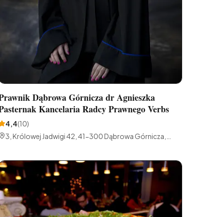
Prawnik Dąbrowa Górnicza dr Agnieszka
Pasternak Kancelaria Radcy Prawnego Verbs
4,4
(
10
)
3, Królowej Jadwigi 42, 41-300 Dąbrowa Górnicza,
Polska