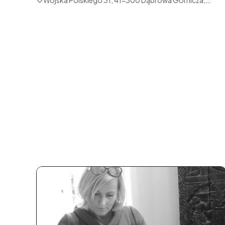
Wojska Polskiego 31, 41-300 Dąbrowa Górnicza,
Polska