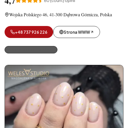
4,7
60
{count} opinii
Wojska Polskiego 46, 41-300 Dąbrowa Górnicza, Polska
+48 737 926 226
Strona WWW
Salon manicure i pedicure