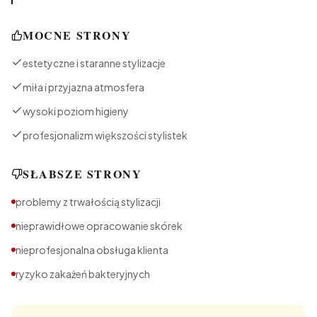
MOCNE STRONY
estetyczne i staranne stylizacje
miła i przyjazna atmosfera
wysoki poziom higieny
profesjonalizm większości stylistek
SŁABSZE STRONY
problemy z trwałością stylizacji
nieprawidłowe opracowanie skórek
nieprofesjonalna obsługa klienta
ryzyko zakażeń bakteryjnych