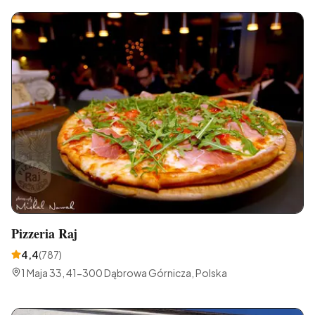
Pizzeria Raj
4,4
(
787
)
1 Maja 33, 41-300 Dąbrowa Górnicza, Polska