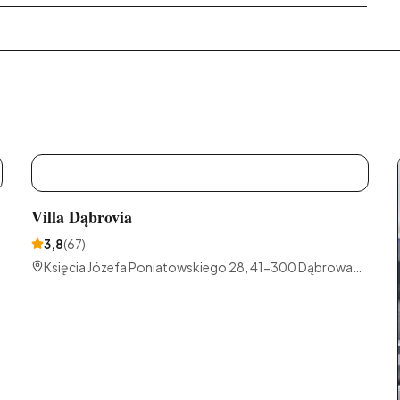
V
Villa Dąbrovia
3,8
(
67
)
Księcia Józefa Poniatowskiego 28, 41-300 Dąbrowa
Górnicza, Polska