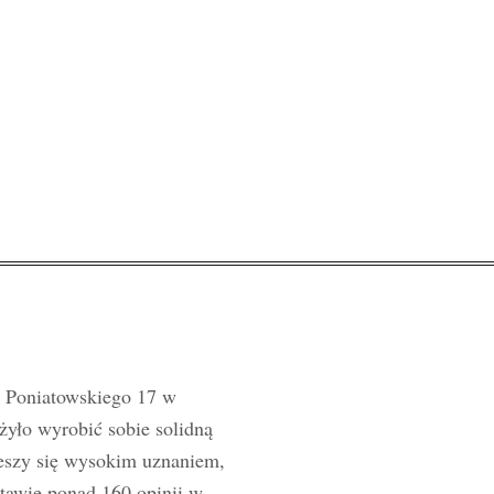
y Poniatowskiego 17 w
żyło wyrobić sobie solidną
ieszy się wysokim uznaniem,
tawie ponad 160 opinii w