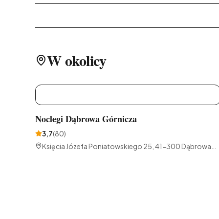
W okolicy
N
Noclegi Dąbrowa Górnicza
3,7
(
80
)
Księcia Józefa Poniatowskiego 25, 41-300 Dąbrowa
Górnicza, Polska