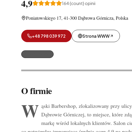
4,9
164
{count} opinii
Poniatowskiego 17, 41-300 Dąbrowa Górnicza, Polska
+48 798 039 972
Strona WWW
Barber shop
O firmie
W
ąski Barbershop, zlokalizowany przy ulic
Dąbrowie Górniczej, to miejsce, które zdą
markę wśród lokalnych klientów. Salon c
co potwierdza imponująca średnia ocen 4.9 na pods