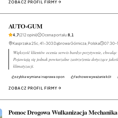
ZOBACZ PROFIL FIRMY
AUTO-GUM
4,7
(212 opinii)
Ocena portalu
:
8,1
Kasprzaka 25c, 41-303 Dąbrowa Górnicza, Polska
07:30–
Większość klientów ocenia serwis bardzo pozytywnie, chwaląc
Pojawiają się jednak powtarzalne zastrzeżenia dotyczące jako
klimatyzacji.
szybka wymiana i naprawa opon
fachowe wyważanie kół
ZOBACZ PROFIL FIRMY
Pomoc Drogowa Wulkanizacja Mechanika