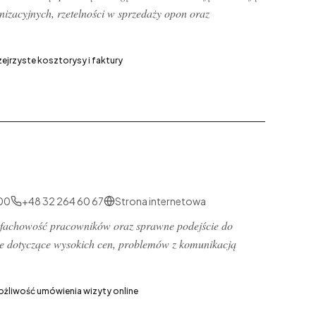
nizacyjnych, rzetelności w sprzedaży opon oraz
zejrzyste kosztorysy i faktury
00
+48 32 264 60 67
Strona internetowa
c fachowość pracowników oraz sprawne podejście do
zne dotyczące wysokich cen, problemów z komunikacją
żliwość umówienia wizyty online