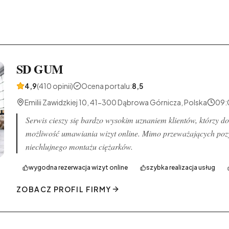
SD GUM
4,9
(410 opinii)
Ocena portalu
:
8,5
Emilii Zawidzkiej 10, 41-300 Dąbrowa Górnicza, Polska
09:
Serwis cieszy się bardzo wysokim uznaniem klientów, którzy d
możliwość umawiania wizyt online. Mimo przeważających poz
niechlujnego montażu ciężarków.
wygodna rezerwacja wizyt online
szybka realizacja usług
ZOBACZ PROFIL FIRMY