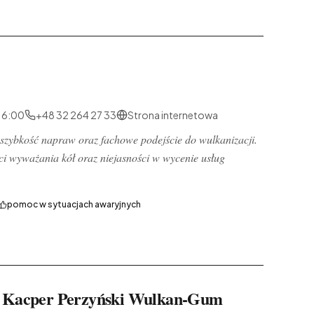
16:00
+48 32 264 27 33
Strona internetowa
 szybkość napraw oraz fachowe podejście do wulkanizacji.
ści wyważania kół oraz niejasności w wycenie usług
pomoc w sytuacjach awaryjnych
 Kacper Perzyński Wulkan-Gum