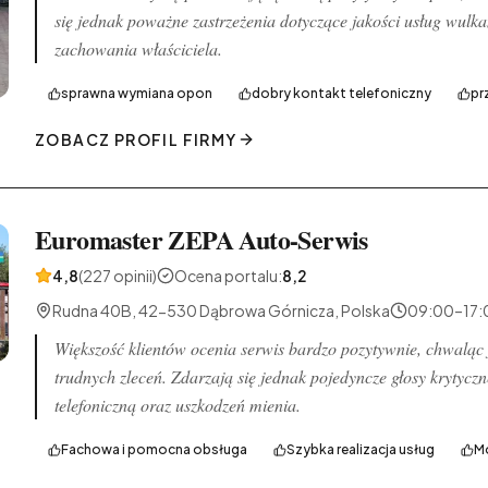
się jednak poważne zastrzeżenia dotyczące jakości usług wulka
zachowania właściciela.
sprawna wymiana opon
dobry kontakt telefoniczny
pr
ZOBACZ PROFIL FIRMY
Euromaster ZEPA Auto-Serwis
4,8
(227 opinii)
Ocena portalu
:
8,2
Rudna 40B, 42-530 Dąbrowa Górnicza, Polska
09:00–17:
Większość klientów ocenia serwis bardzo pozytywnie, chwalą
trudnych zleceń. Zdarzają się jednak pojedyncze głosy krytyc
telefoniczną oraz uszkodzeń mienia.
Fachowa i pomocna obsługa
Szybka realizacja usług
Mo