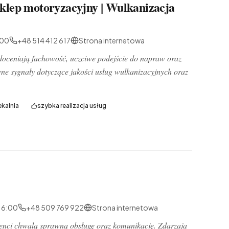
lep motoryzacyjny | Wulkanizacja
:00
+48 514 412 617
Strona internetowa
 doceniają fachowość, uczciwe podejście do napraw oraz
wne sygnały dotyczące jakości usług wulkanizacyjnych oraz
kalnia
szybka realizacja usług
16:00
+48 509 769 922
Strona internetowa
klienci chwalą sprawną obsługę oraz komunikację. Zdarzają