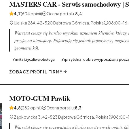
MASTERS CAR - Serwis samochodowy | Sk
4,7
(604 opinii)
Ocena portalu
:
8,4
Ujejska 28A, 42-520 Dąbrowa Górnicza, Polska
08:00–16
Warsztat cieszy się bardzo wysokim uznaniem klientów, którzy
przyjazną atmosferę. Pojawiają się jednak pojedyncze, negaty
geometrii kół.
miła i życzliwa obsługa
przytulna i dobrze wyposażona pocze
ZOBACZ PROFIL FIRMY
MOTO-GUM Pawlik
4,8
(282 opinii)
Ocena portalu
:
8,3
Ząbkowicka 3, 42-523 Dąbrowa Górnicza, Polska
08:00–
Warsztat cieszy się przeważającą liczbą pozytywnych opinii, 