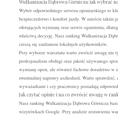
Wulkanizacja Dąbrowa Górnicza: jak wybrać na
Wybór odpowiedniego serwisu oponiarskiego to klu
bezpieczeństwo i komfort jazdy. W mieście takim 
oferujących wymianę oraz serwis ogumienia, dlate
właściwą decyzję. Nasz ranking Wulkanizacja Dąbr
cieszą się zaufaniem lokalnych użytkowników.
Przy wyborze warsztatu warto zwrócić uwagę nie ty
profesjonalizm obsługi oraz jakość używanego sprz
wymianę opon, ale również fachowe doradztwo w z
ewentualnej naprawy uszkodzeń. Warto sprawdzić,
wyważarkami i czy pracownicy posiadają odpowiedn
Jak czytać opinie i na co zwrócić uwagę w ran
Nasz ranking Wulkanizacja Dąbrowa Górnicza bazuj
wizytówkach Google. Przy analizie zestawienia war