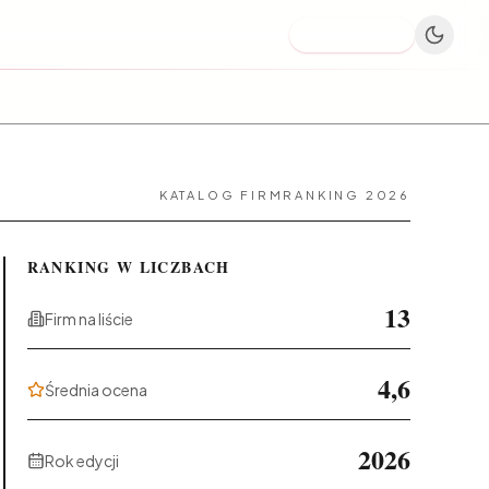
Dodaj firmę
KATALOG FIRM
RANKING 2026
RANKING W LICZBACH
13
Firm na liście
4,6
Średnia ocena
2026
Rok edycji