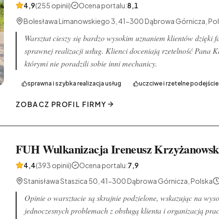
4,9
(255 opinii)
Ocena portalu
:
8,1
Bolesława Limanowskiego 3, 41-300 Dąbrowa Górnicza, Po
Warsztat cieszy się bardzo wysokim uznaniem klientów dzięki
sprawnej realizacji usług. Klienci doceniają rzetelność Pana
którymi nie poradzili sobie inni mechanicy.
sprawna i szybka realizacja usług
uczciwe i rzetelne podejście
ZOBACZ PROFIL FIRMY
FUH Wulkanizacja Ireneusz Krzyżanowsk
4,4
(393 opinii)
Ocena portalu
:
7,9
Stanisława Staszica 50, 41-300 Dąbrowa Górnicza, Polska
Opinie o warsztacie są skrajnie podzielone, wskazując na wy
jednoczesnych problemach z obsługą klienta i organizacją pra