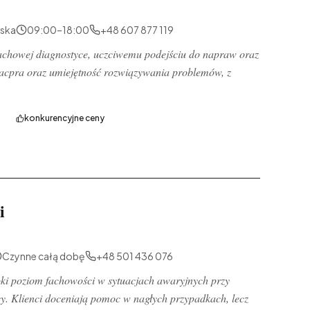
lska
09:00–18:00
+48 607 877 119
 fachowej diagnostyce, uczciwemu podejściu do napraw oraz
 Kacpra oraz umiejętność rozwiązywania problemów, z
konkurencyjne ceny
i
Czynne całą dobę
+48 501 436 076
soki poziom fachowości w sytuacjach awaryjnych przy
cy. Klienci doceniają pomoc w nagłych przypadkach, lecz