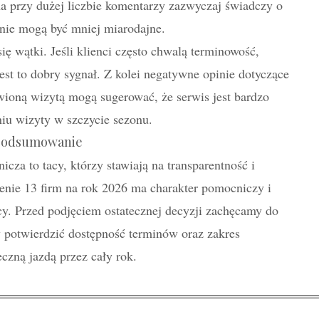
na przy dużej liczbie komentarzy zazwyczaj świadczy o
inie mogą być mniej miarodajne.
ię wątki. Jeśli klienci często chwalą terminowość,
jest to dobry sygnał. Z kolei negatywne opinie dotyczące
ioną wizytą mogą sugerować, że serwis jest bardzo
iu wizyty w szczycie sezonu.
 podsumowanie
cza to tacy, którzy stawiają na transparentność i
ienie 13 firm na rok 2026 ma charakter pomocniczy i
cy. Przed podjęciem ostatecznej decyzji zachęcamy do
 potwierdzić dostępność terminów oraz zakres
eczną jazdą przez cały rok.