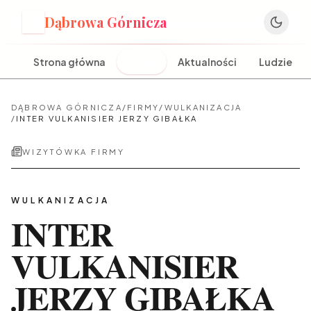
Dąbrowa Górnicza
D
Strona główna
Firmy
Aktualności
Ludzie
DĄBROWA GÓRNICZA
/
FIRMY
/
WULKANIZACJA
/
INTER VULKANISIER JERZY GIBAŁKA
WIZYTÓWKA FIRMY
WULKANIZACJA
INTER
VULKANISIER
JERZY GIBAŁKA