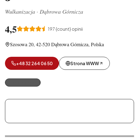
Wulkanizacja
·
Dąbrowa Górnicza
4,5
197
{count} opinii
Szosowa 20, 42-520 Dąbrowa Górnicza, Polska
+48 32 264 06 50
Strona WWW
Wulkanizacja
INTER VULKANISIER JERZY GIBAŁKA