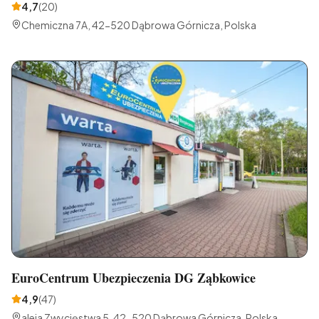
4,7
(
20
)
Chemiczna 7A, 42-520 Dąbrowa Górnicza, Polska
EuroCentrum Ubezpieczenia DG Ząbkowice
4,9
(
47
)
aleja Zwycięstwa 5, 42-520 Dąbrowa Górnicza, Polska