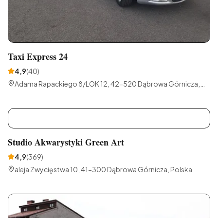
Taxi Express 24
4,9
(
40
)
Adama Rapackiego 8/LOK 12, 42-520 Dąbrowa Górnicza,
Polska
S
Studio Akwarystyki Green Art
4,9
(
369
)
aleja Zwycięstwa 10, 41-300 Dąbrowa Górnicza, Polska