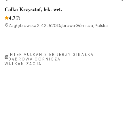
Całka Krzysztof, lek. wet.
4,7
(
7
)
Zagłębiowska 2, 42-520 Dąbrowa Górnicza, Polska
INTER VULKANISIER JERZY GIBAŁKA
—
DĄBROWA GÓRNICZA
WULKANIZACJA