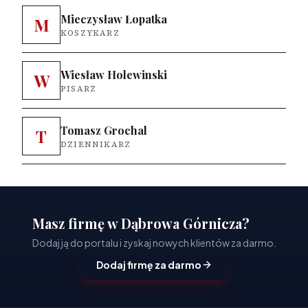
Mieczysław Łopatka
M
KOSZYKARZ
Wiesław Holewinski
W
PISARZ
Tomasz Grochal
T
DZIENNIKARZ
Masz firmę w Dąbrowa Górnicza?
Dodaj ją do portalu i zyskaj nowych klientów za darmo.
Dodaj firmę za darmo