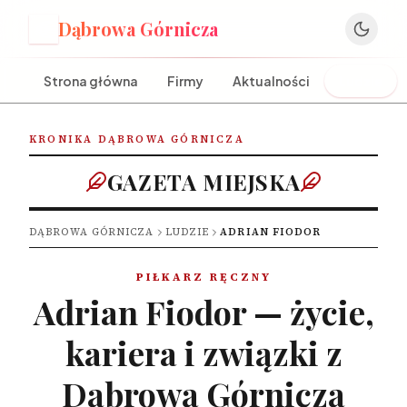
Dąbrowa Górnicza
D
Strona główna
Firmy
Aktualności
Ludzie
KRONIKA DĄBROWA GÓRNICZA
GAZETA MIEJSKA
DĄBROWA GÓRNICZA
LUDZIE
ADRIAN FIODOR
PIŁKARZ RĘCZNY
Adrian Fiodor — życie,
kariera i związki z
Dąbrową Górniczą