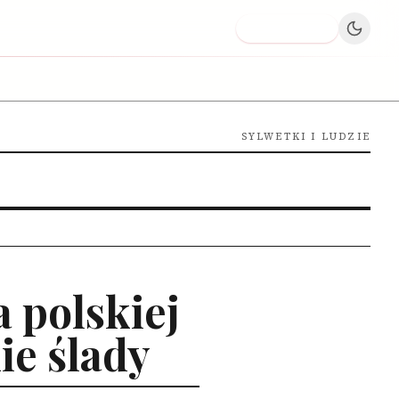
Dodaj firmę
SYLWETKI I LUDZIE
 polskiej
ie ślady