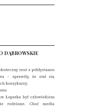
GO DĄBROWSKIE
skuteczny rzut z półdystansu
wa – sprawiły, że stał się
ch koszykarzy.
asna
aw Łopatka był człowiekiem
ie rodzinne. Choć media