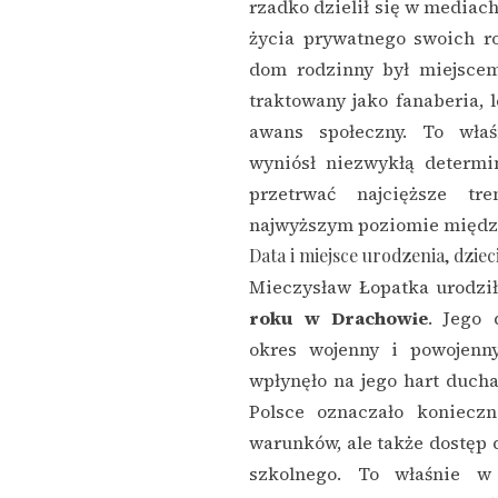
rzadko dzielił się w media
życia prywatnego swoich r
dom rodzinny był miejscem
traktowany jako fanaberia, l
awans społeczny. To wła
wyniósł niezwykłą determi
przetrwać najcięższe tr
najwyższym poziomie międ
Data i miejsce urodzenia, dzie
Mieczysław Łopatka urodzi
roku w Drachowie
. Jego 
okres wojenny i powojenn
wpłynęło na jego hart duch
Polsce oznaczało koniecz
warunków, ale także dostęp d
szkolnego. To właśnie w 