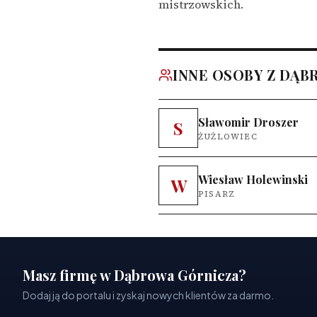
mistrzowskich.
INNE OSOBY Z DĄB
Sławomir Droszer
S
ŻUŻLOWIEC
Wiesław Holewinski
W
PISARZ
Masz firmę w Dąbrowa Górnicza?
Dodaj ją do portalu i zyskaj nowych klientów za darmo.