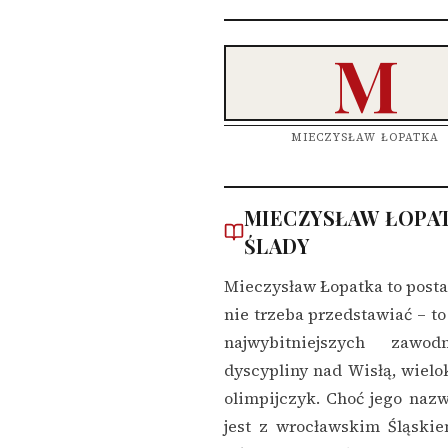
M
MIECZYSŁAW ŁOPATKA
MIECZYSŁAW ŁOPAT
ŚLADY
Mieczysław Łopatka to postać
nie trzeba przedstawiać – to
najwybitniejszych zawo
dyscypliny nad Wisłą, wielok
olimpijczyk. Choć jego naz
jest z wrocławskim Śląski