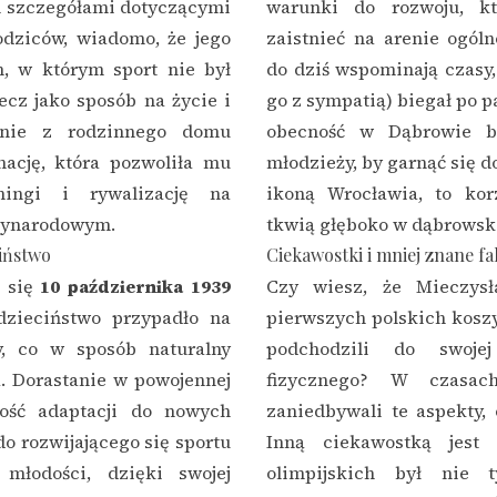
ch szczegółami dotyczącymi
warunki do rozwoju, kt
odziców, wiadomo, że jego
zaistnieć na arenie ogóln
, w którym sport nie był
do dziś wspominają czasy,
ecz jako sposób na życie i
go z sympatią) biegał po p
śnie z rodzinnego domu
obecność w Dąbrowie by
nację, która pozwoliła mu
młodzieży, by garnąć się do
eningi i rywalizację na
ikoną Wrocławia, to korz
zynarodowym.
tkwią głęboko w dąbrowski
ciństwo
Ciekawostki i mniej znane fa
ł się
10 października 1939
Czy wiesz, że Mieczys
dzieciństwo przypadło na
pierwszych polskich koszy
y, co w sposób naturalny
podchodzili do swoje
a. Dorastanie w powojennej
fizycznego? W czasac
ność adaptacji do nowych
zaniedbywali te aspekty,
o rozwijającego się sportu
Inną ciekawostką jest 
młodości, dzięki swojej
olimpijskich był nie 