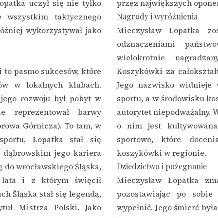
patka uczył się nie tylko
przez największych opone
de wszystkim taktycznego
Nagrody i wyróżnienia
później wykorzystywał jako
Mieczysław Łopatka zo
odznaczeniami państw
wielokrotnie nagradza
i to pasmo sukcesów, które
Koszykówki za całokształt
ów w lokalnych klubach.
Jego nazwisko widnieje 
ego rozwoju był pobyt w
sportu, a w środowisku ko
ie reprezentował barwy
autorytet niepodważalny. 
browa Górnicza). To tam, w
o nim jest kultywowana
sportu, Łopatka stał się
sportowe, które docen
e dąbrowskim jego kariera
koszykówki w regionie.
ę do wrocławskiego Śląska,
Dziedzictwo i pożegnanie
lata i z którym święcił
Mieczysław Łopatka zma
h Śląska stał się legendą,
pozostawiając po sobie 
ytuł Mistrza Polski. Jako
wypełnić. Jego śmierć była