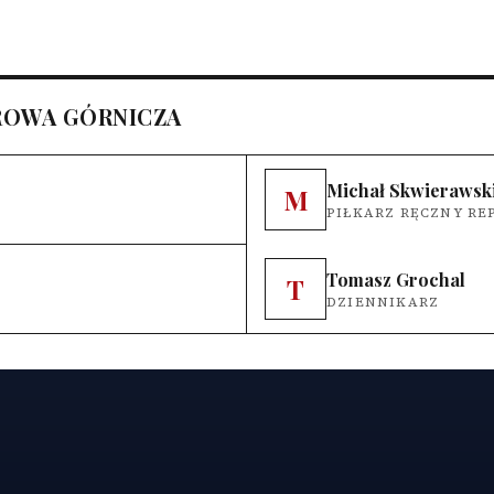
ROWA GÓRNICZA
Michał Skwierawsk
M
PIŁKARZ RĘCZNY RE
Tomasz Grochal
T
DZIENNIKARZ