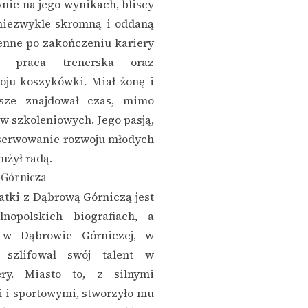
nie na jego wynikach, bliscy
 niezwykle skromną i oddaną
ienne po zakończeniu kariery
ła praca trenerska oraz
oju koszykówki. Miał żonę i
wsze znajdował czas, mimo
w szkoleniowych. Jego pasją,
serwowanie rozwoju młodych
użył radą.
 Górnicza
tki z Dąbrową Górniczą jest
nopolskich biografiach, a
e w Dąbrowie Górniczej, w
 szlifował swój talent w
ery. Miasto to, z silnymi
 i sportowymi, stworzyło mu