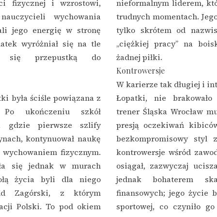
ci fizycznej i wzrostowi,
nieformalnym liderem, któ
nauczycieli wychowania
trudnych momentach. Jego
ali jego energię w stronę
tylko skrótem od nazwis
latek wyróżniał się na tle
„ciężkiej pracy” na boi
o się przepustką do
żadnej piłki.
Kontrowersje
W karierze tak długiej i i
ki była ściśle powiązana z
Łopatki, nie brakowało
. Po ukończeniu szkół
trener Śląska Wrocław mu
, gdzie pierwsze szlify
presją oczekiwań kibiców
ynach, kontynuował naukę
bezkompromisowy styl z
z wychowaniem fizycznym.
kontrowersje wśród zawod
yła się jednak w murach
osiągał, zazwyczaj ucisz
łą życia byli dla niego
jednak bohaterem ska
old Zagórski, z którym
finansowych; jego życie 
acji Polski. To pod okiem
sportowej, co czyniło g