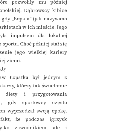
óre pozwoliły mu później
opolskiej. Dąbrowscy kibice
 gdy „Łopata” (jak nazywano
arkietach w ich mieście. Jego
ła impulsem dla lokalnej
 sportu. Choć później stał się
enie jego wielkiej kariery
ej ziemi.
kty
ław Łopatka był jednym z
karzy, którzy tak świadomie
j diety i przygotowania
h, gdy sportowcy często
 on wyprzedzał swoją epokę.
fakt, że podczas igrzysk
tylko zawodnikiem, ale i