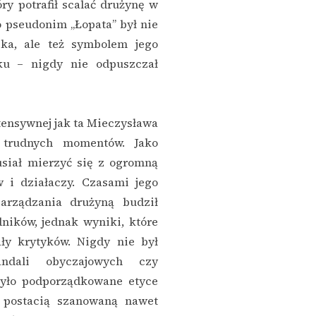
ry potrafił scalać drużynę w
 pseudonim „Łopata” był nie
ka, ale też symbolem jego
sku – nigdy nie odpuszczał
ntensywnej jak ta Mieczysława
 trudnych momentów. Jako
siał mierzyć się z ogromną
 i działaczy. Czasami jego
arządzania drużyną budził
ników, jednak wyniki, które
ały krytyków. Nigdy nie był
ndali obyczajowych czy
było podporządkowane etyce
o postacią szanowaną nawet