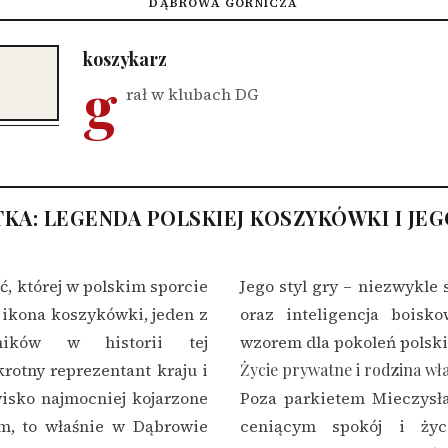
DĄBROWA GÓRNICZA
koszykarz
g
rał w klubach DG
KA: LEGENDA POLSKIEJ KOSZYKÓWKI I JE
, której w polskim sporcie
Jego styl gry – niezwykle 
 ikona koszykówki, jeden z
oraz inteligencja boisko
dników w historii tej
wzorem dla pokoleń polski
rotny reprezentant kraju i
Życie prywatne i rodzina wł
wisko najmocniej kojarzone
Poza parkietem Mieczysł
em, to właśnie w Dąbrowie
ceniącym spokój i życ