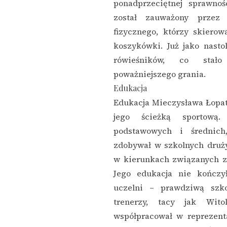
ponadprzeciętnej sprawnoś
został zauważony przez 
fizycznego, którzy skierow
koszykówki. Już jako nasto
rówieśników, co stał
poważniejszego grania.
Edukacja
Edukacja Mieczysława Łopat
jego ścieżką sportową
podstawowych i średnich
zdobywał w szkolnych druż
w kierunkach związanych 
Jego edukacja nie kończ
uczelni – prawdziwą szko
trenerzy, tacy jak Wit
współpracował w reprezent