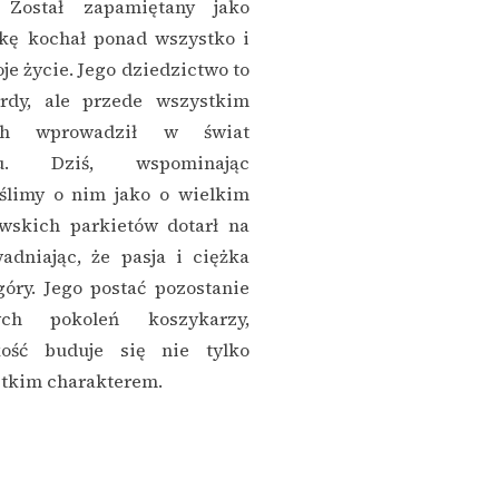
 Został zapamiętany jako
kę kochał ponad wszystko i
oje życie. Jego dziedzictwo to
rdy, ale przede wszystkim
ych wprowadził w świat
rtu. Dziś, wspominając
ślimy o nim jako o wielkim
wskich parkietów dotarł na
adniając, że pasja i ciężka
góry. Jego postać pozostanie
ych pokoleń koszykarzy,
kość buduje się nie tylko
stkim charakterem.