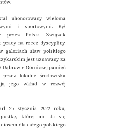
ntów.
stał uhonorowany wieloma
owymi i sportowymi. Był
ny przez Polski Związek
 pracy na rzecz dyscypliny.
w galeriach sław polskiego
szykarskim jest uznawany za
W Dąbrowie Górniczej pamięć
 przez lokalne środowiska
iają jego wkład w rozwój
rł 25 stycznia 2022 roku,
pustkę, której nie da się
 ciosem dla całego polskiego