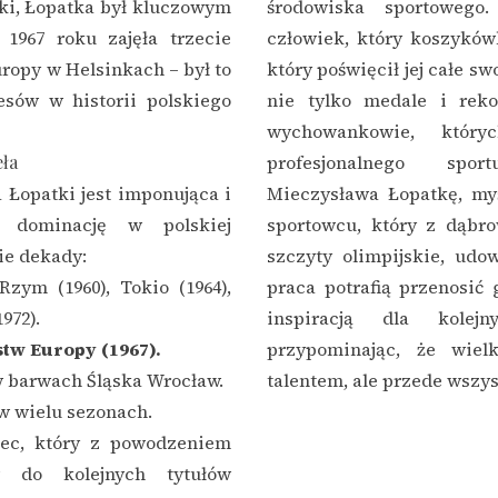
ski, Łopatka był kluczowym
środowiska sportowego.
1967 roku zajęła trzecie
człowiek, który koszyków
ropy w Helsinkach – był to
który poświęcił jej całe sw
esów w historii polskiego
nie tylko medale i reko
wychowankowie, któr
eła
profesjonalnego spo
 Łopatki jest imponująca i
Mieczysława Łopatkę, my
 dominację w polskiej
sportowcu, który z dąbro
ie dekady:
szczyty olimpijskie, udow
zym (1960), Tokio (1964),
praca potrafią przenosić 
972).
inspiracją dla kolejn
tw Europy (1967).
przypominając, że wiel
 barwach Śląska Wrocław.
talentem, ale przede wszy
 w wielu sezonach.
ec, który z powodzeniem
w do kolejnych tytułów