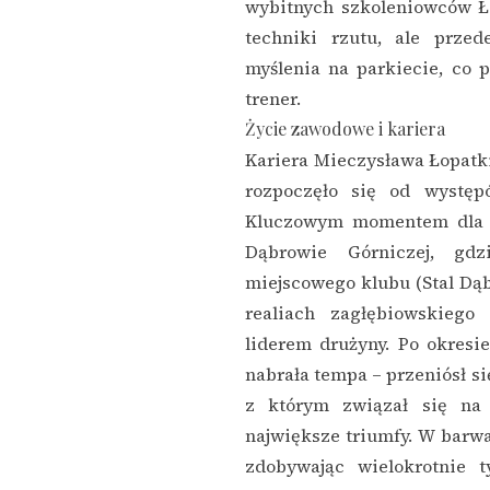
wybitnych szkoleniowców Ło
techniki rzutu, ale prze
myślenia na parkiecie, co 
trener.
Życie zawodowe i kariera
Kariera Mieczysława Łopatk
rozpoczęło się od występ
Kluczowym momentem dla j
Dąbrowie Górniczej, gdz
miejscowego klubu (Stal Dą
realiach zagłębiowskiego 
liderem drużyny. Po okresi
nabrała tempa – przeniósł si
z którym związał się na 
największe triumfy. W barwac
zdobywając wielokrotnie t