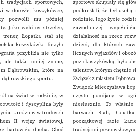
ch tradycjach sportowych,
sportowe skupiały się głów
ki w dorosłej koszykówce,
podkreślali, że był osobą
tóry pozwolił mu później
rodzinie. Jego życie codz
ty. Jako wybitny strzelec,
zawodniczej wypełnia
 trener, Łopatka stał się
działalność na rzecz rozw
polska koszykówka liczyła
dzieci, dla których za
grafia przybliża nie tylko
licznych wyjazdów i obozó
ę, ale także mniej znane,
poza koszykówką, było ob
iem Dąbrowskim, które na
talentów, którym chętnie sł
ę dąbrowskiego sportu.
Związek z miastem Dąbrowa
Związek Mieczysława Łopa
dł na świat w rodzinie, w
często pomijany w ogól
acowitość i dyscyplina były
niesłusznie. To właśni
ycia. Urodzony w trudnych
barwach Stali, Łopatka
hem II wojny światowej,
początkowej fazie kari
óre hartowało ducha. Choć
tradycjami przemysłowymi