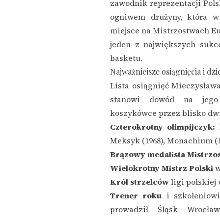
zawodnik reprezentacji Pol
ogniwem drużyny, która w 
miejsce na Mistrzostwach Eu
jeden z największych sukc
basketu.
Najważniejsze osiągnięcia i dzi
Lista osiągnięć Mieczysława
stanowi dowód na jego
koszykówce przez blisko dw
Czterokrotny olimpijczyk:
R
Meksyk (1968), Monachium (1
Brązowy medalista Mistrzos
Wielokrotny Mistrz Polski
w
Król strzelców
ligi polskiej
Trener roku
i szkoleniowi
prowadził Śląsk Wrocła