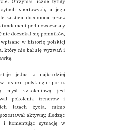
cie. Otrzymał liczne tytuły
cytach sportowych, a jego
e została doceniona przez
ko fundament pod nowoczesny
ć nie doczekał się pomników,
 wpisane w historię polskiej
a, który nie bał się wyzwań i
tawkę.
taje jedną z najbardziej
 historii polskiego sportu.
 myśl szkoleniową jest
wał pokolenia trenerów i
ich latach życia, mimo
ozostawał aktywny, śledząc
 i komentując sytuację w