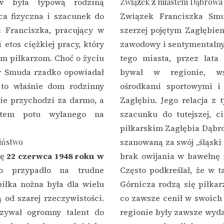
ów była typową rodziną
Związek z miastem Dąbrowa
ca fizyczna i szacunek do
Związek Franciszka Sm
c Franciszka, pracujący w
szerzej pojętym Zagłębi
etos ciężkiej pracy, który
zawodowy i sentymentalny
im piłkarzom. Choć o życiu
tego miasta, przez lata 
w Smuda rzadko opowiadał
bywał w regionie, ws
 to właśnie dom rodzinny
ośrodkami sportowymi i 
nie przychodzi za darmo, a
Zagłębiu. Jego relacja z 
ektem potu wylanego na
szacunku do tutejszej, c
piłkarskim Zagłębia Dąbr
ciństwo
szanowaną za swój „śląski 
ię
22 czerwca 1948 roku w
brak owijania w bawełnę 
wo przypadło na trudne
Często podkreślał, że w 
piłka nożna była dla wielu
Górnicza rodzą się piłkar
 od szarej rzeczywistości.
co zawsze cenił w swoich
zywał ogromny talent do
regionie były zawsze wyda