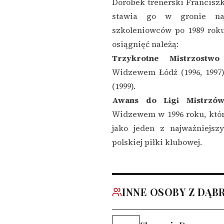
Dorobek trenerski Francisz
stawia go w gronie najw
szkoleniowców po 1989 roku
osiągnięć należą:
Trzykrotne Mistrzostwo 
Widzewem Łódź (1996, 1997
(1999).
Awans do Ligi Mistrzów
Widzewem w 1996 roku, któr
jako jeden z najważniejs
polskiej piłki klubowej.
INNE OSOBY Z DĄB