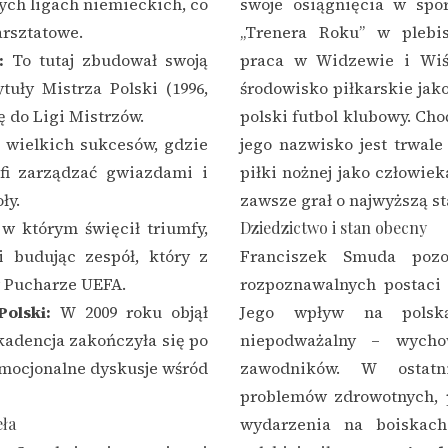
ych ligach niemieckich, co
swoje osiągnięcia w spor
arsztatowe.
„Trenera Roku” w plebis
:
To tutaj zbudował swoją
praca w Widzewie i Wiśl
tuły Mistrza Polski (1996,
środowisko piłkarskie ja
 do Ligi Mistrzów.
polski futbol klubowy. Cho
 wielkich sukcesów, gdzie
jego nazwisko jest trwale
fi zarządzać gwiazdami i
piłki nożnej jako człowiek
ły.
zawsze grał o najwyższą s
 w którym święcił triumfy,
Dziedzictwo i stan obecny
i budując zespół, który z
Franciszek Smuda pozos
 Pucharze UEFA.
rozpoznawalnych postaci w
Polski:
W 2009 roku objął
Jego wpływ na polską
kadencja zakończyła się po
niepodważalny – wycho
emocjonalne dyskusje wśród
zawodników. W ostatn
problemów zdrowotnych, p
eła
wydarzenia na boiskach