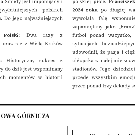
ka Smudy jest imponujący i
polskiej piłce.
Francisze
ybitniejszych polskich
2024 roku
po długiej wa
. Do jego najważniejszych
wywołała falę wspomni
zapamiętany jako „Franz
Polski:
Dwa razy z
futbol ponad wszystko, 
) oraz raz z Wisłą Kraków
sytuacjach beznadziejn
udowodnił, że pasja i ci
:
Historyczny sukces z
chłopaka z małej miejscow
y do dziś jest wspominany
stadionów. Jego dziedzict
zych momentów w historii
przede wszystkim emocje
przez ponad trzy dekady sw
ROWA GÓRNICZA