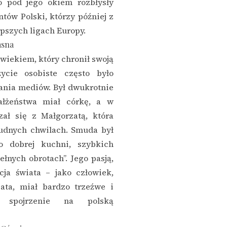
o pod jego okiem rozbłysły
tów Polski, którzy później z
pszych ligach Europy.
asna
wiekiem, który chronił swoją
ycie osobiste często było
nia mediów. Był dwukrotnie
ałżeństwa miał córkę, a w
zał się z Małgorzatą, która
udnych chwilach. Smuda był
 dobrej kuchni, szybkich
łnych obrotach”. Jego pasją,
cja świata – jako człowiek,
ata, miał bardzo trzeźwe i
e spojrzenie na polską