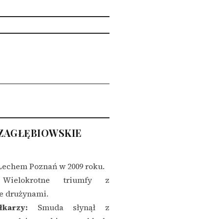
-ZAGŁĘBIOWSKIE
Lechem Poznań w 2009 roku.
ielokrotne triumfy z
e drużynami.
karzy:
Smuda słynął z