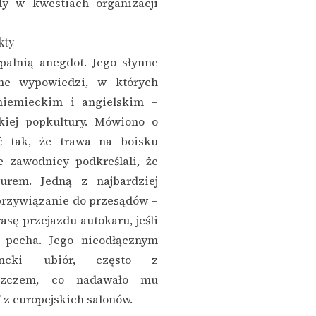
dy w kwestiach organizacji
kty
alnią anegdot. Jego słynne
ne wypowiedzi, w których
niemieckim i angielskim –
skiej popkultury. Mówiono o
ąć tak, że trawa na boisku
e zawodnicy podkreślali, że
rem. Jedną z najbardziej
 przywiązanie do przesądów –
asę przejazdu autokaru, jeśli
e pecha. Jego nieodłącznym
ancki ubiór, często z
aszczem, co nadawało mu
 z europejskich salonów.