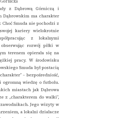
 Górnicza
udy z Dąbrową Górniczą i
em Dąbrowskim ma charakter
. Choć Smuda nie pochodzi z
swojej kariery wielokrotnie
półpracując z lokalnymi
obserwując rozwój piłki w
tym terenem opierała się na
iężkiej pracy. W środowisku
owskiego Smuda był postacią
charakter” – bezpośredniość,
i ogromną wiedzę o futbolu.
takich miastach jak Dąbrowa
ze z „charakterem do walki”,
 zawodnikach. Jego wizyty w
rzeniem, a lokalni działacze