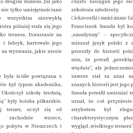
ego drugim domem. Już jako
często zasięgali jego ra
 nie tylko umiejętnościami
szkolenia młodzieży.
de wszystkim niezwykłą
Ciekawostki i mniej znane fa
tóra później stała się jego
Franciszek Smuda był kop
o trenera. Dorastanie na
„smudyzmy” – specyficz
 i fabryk, hartowało jego
mieszał język polski z 
 na wyzwania, jakie niesie
przeszły do historii pol
nim, że potrafi „przekl
więdnie”, ale jednocześni
 była ściśle powiązana z
zawsze stał za nimi mu
Nie był typem akademika,
znanych historii jest jego
 Ukończył szkołę średnią,
Smuda potrafił zmieniać tr
ą” były boiska piłkarskie.
uznał, że coś przyniesi
j trener, uczył się od
atrybutem był eleg
ąc zachodnie wzorce,
charakterystycznym pł
ego pobytu w Niemczech i
wygląd „wielkiego trenera”