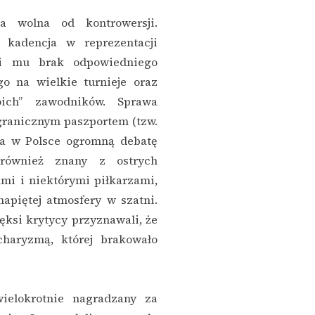
a wolna od kontrowersji.
 kadencja w reprezentacji
ali mu brak odpowiedniego
o na wielkie turnieje oraz
ich” zawodników. Sprawa
granicznym paszportem (tzw.
ła w Polsce ogromną debatę
również znany z ostrych
mi i niektórymi piłkarzami,
apiętej atmosfery w szatni.
ęksi krytycy przyznawali, że
haryzmą, której brakowało
ielokrotnie nagradzany za