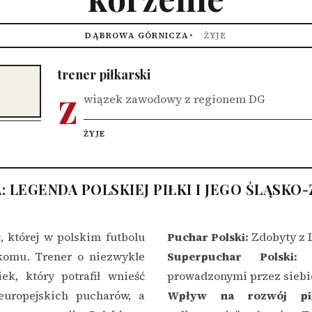
DĄBROWA GÓRNICZA
ŻYJE
trener piłkarski
z
wiązek zawodowy z regionem DG
ŻYJE
: LEGENDA POLSKIEJ PIŁKI I JEGO ŚLĄSKO
, której w polskim futbolu
Puchar Polski:
Zdobyty z 
ikomu. Trener o niezwykle
Superpuchar Polski:
W
ek, który potrafił wnieść
prowadzonymi przez siebi
europejskich pucharów, a
Wpływ na rozwój pił