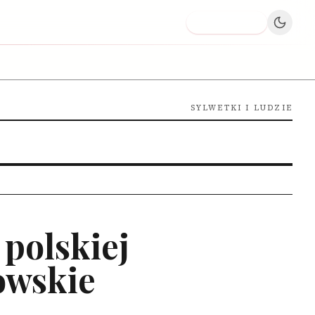
Dodaj firmę
SYLWETKI I LUDZIE
polskiej
iowskie