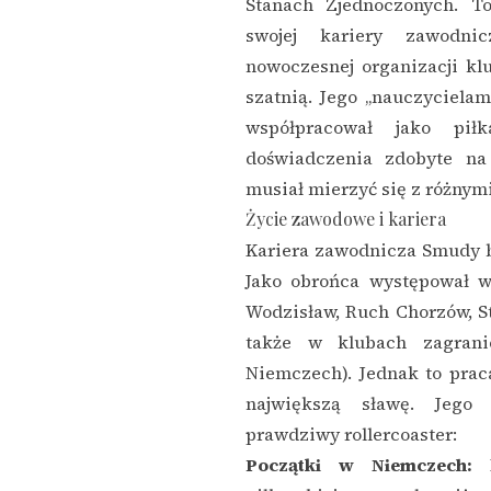
Stanach Zjednoczonych. T
swojej kariery zawodni
nowoczesnej organizacji kl
szatnią. Jego „nauczycielami
współpracował jako pił
doświadczenia zdobyte na 
musiał mierzyć się z różnym
Życie zawodowe i kariera
Kariera zawodnicza Smudy b
Jako obrońca występował w
Wodzisław, Ruch Chorzów, Sta
także w klubach zagran
Niemczech). Jednak to prac
największą sławę. Jego 
prawdziwy rollercoaster:
Początki w Niemczech:
P