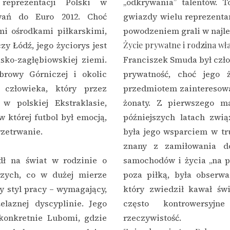
 reprezentacji Polski w
„odkrywania” talentów. T
wań do Euro 2012. Choć
gwiazdy wielu reprezentan
mi ośrodkami piłkarskimi,
powodzeniem grali w najle
y Łódź, jego życiorys jest
Życie prywatne i rodzina wł
sko-zagłębiowskiej ziemi.
Franciszek Smuda był czło
browy Górniczej i okolic
prywatność, choć jego ż
r człowieka, który przez
przedmiotem zainteresowa
w polskiej Ekstraklasie,
żonaty. Z pierwszego m
 której futbol był emocją,
późniejszych latach zwią
rzetrwanie.
była jego wsparciem w tr
znany z zamiłowania do
dł na świat w rodzinie o
samochodów i życia „na pe
iczych, co w dużej mierze
poza piłką, była obserwa
y styl pracy – wymagający,
który zwiedził kawał świ
elaznej dyscyplinie. Jego
często kontrowersyjn
 konkretnie Lubomi, gdzie
rzeczywistość.