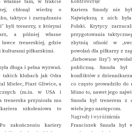
o właśnie tam, w trakcie
Kontrowersje
czej, chłonął wiedzę o
Kariera Smudy nie był
ubu, taktyce i zarządzaniu
Największą z nich była
” byli trenerzy, z którymi
Polski. Krytycy zarzuc
karz, a później własne
przygotowania taktyczneg
ławce trenerskiej, gdzie
zbytnią ufność w „swo
i kulturami piłkarskimi.
powołań dla piłkarzy z za
„farbowane lisy”) wywoła
yła długa i pełna wyzwań.
publiczną. Smuda był 
 takich klubach jak Odra
konfliktów z dziennikarza
l Mielec, Piast Gliwice, a
co często prowadziło do n
icznych (m.in. w USA i
Mimo to, nawet jego najwi
a trenerska przyniosła mu
Smuda był trenerem z c
kariera szkoleniowa to
wielu jego następcom.
Nagrody i wyróżnienia
o zakończeniu kariery
Franciszek Smuda był w