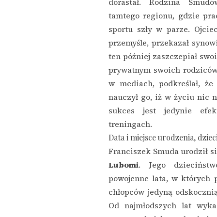
dorastał. Rodzina Smud
tamtego regionu, gdzie pra
sportu szły w parze. Ojcie
przemyśle, przekazał synowi 
ten później zaszczepiał swo
prywatnym swoich rodzicó
w mediach, podkreślał, że
nauczył go, iż w życiu nic 
sukces jest jedynie ef
treningach.
Data i miejsce urodzenia, dzie
Franciszek Smuda urodził s
Lubomi
. Jego dziecińst
powojenne lata, w których 
chłopców jedyną odskocznią
Od najmłodszych lat wyka