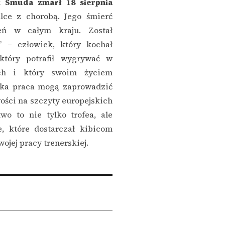
k Smuda zmarł 18 sierpnia
lce z chorobą. Jego śmierć
eń w całym kraju. Został
” – człowiek, który kochał
który potrafił wygrywać w
ych i który swoim życiem
ężka praca mogą zaprowadzić
ości na szczyty europejskich
wo to nie tylko trofea, ale
, które dostarczał kibicom
ojej pracy trenerskiej.