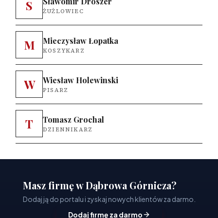
Sławomir Droszer
S
ŻUŻLOWIEC
Mieczysław Łopatka
M
KOSZYKARZ
Wiesław Holewinski
W
PISARZ
Tomasz Grochal
T
DZIENNIKARZ
Masz firmę w Dąbrowa Górnicza?
Dodaj ją do portalu i zyskaj nowych klientów za darmo.
Dodaj firmę za darmo