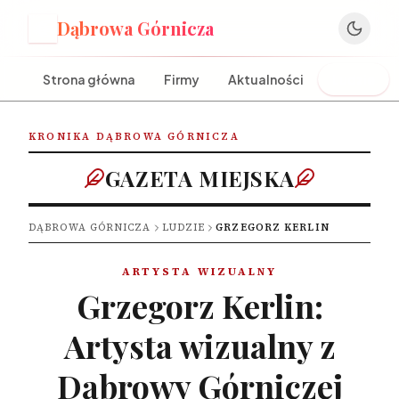
Dąbrowa Górnicza
D
Strona główna
Firmy
Aktualności
Ludzie
KRONIKA DĄBROWA GÓRNICZA
GAZETA MIEJSKA
DĄBROWA GÓRNICZA
LUDZIE
GRZEGORZ KERLIN
ARTYSTA WIZUALNY
Grzegorz Kerlin:
Artysta wizualny z
Dąbrowy Górniczej