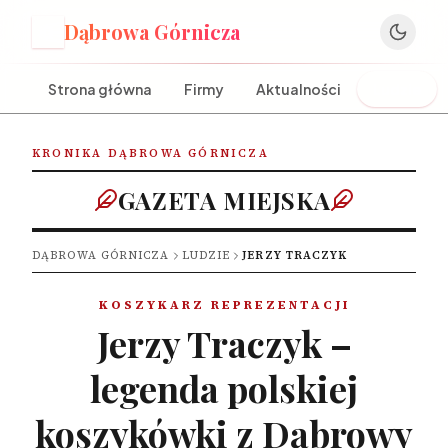
Dąbrowa Górnicza
D
Strona główna
Firmy
Aktualności
Ludzie
KRONIKA DĄBROWA GÓRNICZA
GAZETA MIEJSKA
DĄBROWA GÓRNICZA
LUDZIE
JERZY TRACZYK
KOSZYKARZ REPREZENTACJI
Jerzy Traczyk –
legenda polskiej
koszykówki z Dąbrowy