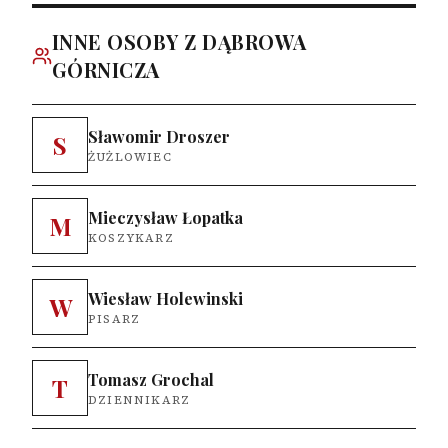
INNE OSOBY Z DĄBROWA
GÓRNICZA
Sławomir Droszer
S
ŻUŻLOWIEC
Mieczysław Łopatka
M
KOSZYKARZ
Wiesław Holewinski
W
PISARZ
Tomasz Grochal
T
DZIENNIKARZ