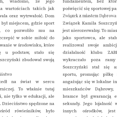
h, wiadomo, że jego
fundamentem, bez któ
a wartościach takich jak
poświęcić się sportowej pa
wala oraz wytrwałość. Dom
Związek z miastem Dąbrowa
 był miejscem, gdzie sport
Związek Kamila Soszczyń
ce, co pozwoliło mu na
jest nierozerwalny. To mia
zczepić w sobie miłość do
jako sportowca, ale sta
owanie w środowisku, które
realizował swoje ambic
cę u podstaw, stało się
działalność klubu ZA
szczyński zbudował swoją
wykraczało poza ramy 
Soszczyński stał się 
ciństwo
sportu, promując piłkę
szedł na świat w sercu
angażując się w lokalne in
niczej. To właśnie tutaj
mieszkańców Dąbrowy,
, nie tylko w edukacji, ale
bramce był gwarancją em
. Dzieciństwo spędzone na
sekundy. Jego lojalność
wśród rówieśników, było
innych ośrodków, je