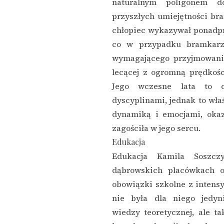
naturalnym poligonem d
przyszłych umiejętności br
chłopiec wykazywał ponadpr
co w przypadku bramkarza
wymagającego przyjmowania
lecącej z ogromną prędkośc
Jego wczesne lata to c
dyscyplinami, jednak to właś
dynamiką i emocjami, okaza
zagościła w jego sercu.
Edukacja
Edukacja Kamila Soszcz
dąbrowskich placówkach o
obowiązki szkolne z intens
nie była dla niego jedy
wiedzy teoretycznej, ale ta