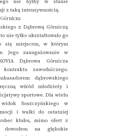
rego nie byłby w stanie
sji z taką intensywnością.
 Górnicza
skiego z Dąbrową Górniczą
sto nie tylko ukształtowało go
ło się miejscem, w którym
je. Jego zaangażowanie w
BKOVIA Dąbrowa Górnicza
kontraktu zawodniczego.
ambasadorem dąbrowskiego
 ręczną wśród młodzieży i
icjatywy sportowe. Dla wielu
 widok Soszczyńskiego w
ocji i walki do ostatniej
 wobec klubu, mimo ofert z
st dowodem na głębokie