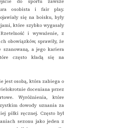
dejście do sportu zawsze
ra osobista i fair play.
ojawiały się na boisku, były
jami, które szybko wygasały
zetelność i wyważenie, z
ch obowiązków, sprawiły, że
e szanowaną, a jego kariera
tóre często kładą się na
 jest osobą, która zabiega o
wielokrotnie doceniana przez
rtowe. Wyróżnienia, które
szystkim dowody uznania za
j piłki ręcznej. Często był
niach sezonu jako jeden z