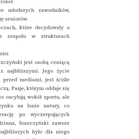
ionie.
ie młodszych zawodników,
ny seniorów.
czach, które decydowały o
e zespołu w strukturach
asna
zczyński jest osobą ceniącą
z najbliższymi. Jego życie
 przed mediami, jest ściśle
zą. Pasje, którym oddaje się
o oscylują wokół sportu, ale
ynku na łonie natury, co
rację po wyczerpujących
dzinna, Soszczyński zawsze
najbliższych było dla niego