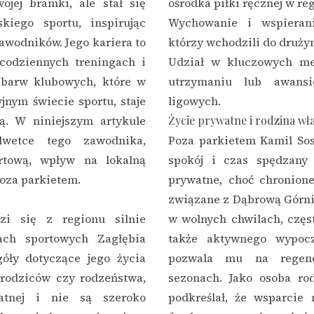
ojej bramki, ale stał się
ośrodka piłki ręcznej w reg
iego sportu, inspirując
Wychowanie i wspieran
awodników. Jego kariera to
którzy wchodzili do druży
 codziennych treningach i
Udział w kluczowych me
 barw klubowych, które w
utrzymaniu lub awansi
jnym świecie sportu, staje
ligowych.
zą. W niniejszym artykule
Życie prywatne i rodzina wł
ylwetce tego zawodnika,
Poza parkietem Kamil Sos
ortową, wpływ na lokalną
spokój i czas spędzany 
poza parkietem.
prywatne, choć chronione
związane z Dąbrową Górnic
zi się z regionu silnie
w wolnych chwilach, częst
ach sportowych Zagłębia
także aktywnego wypocz
óły dotyczące jego życia
pozwala mu na regene
rodziców czy rodzeństwa,
sezonach. Jako osoba ro
atnej i nie są szeroko
podkreślał, że wsparcie 