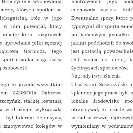
r. Nauczyciele wychowania
kontrowersji. Jego po
enerzy, których spotkał na
cechowała wysoka kultu
niebagatelną rolę w jego
Ewentualne spory, które p
i w nim potencjał, który
typowymi dla sportu emoc
 amatorskich rozgrywek
po końcowym gwizdku. R
o uprawiania piłki ręcznej
jakimi podchodził do swoi
browa Górnicza. Jego
jest postacią powszechni
e sport i nauka mogą iść w
jest wolna od cieni, k
ą osobowość.
życiorysach sportowców.
Nagrody i wyróżnienia
iego to przede wszystkim
Choć Kamil Soszczyński nie
ubem ZABKOVIA Dąbrowa
splendor, jego praca była 
zczyński stał się „ostatnią
lokalne środowisko spo
ola w drużynie wykraczała
otrzymywał, to przede w
 – był liderem defensywy,
wkład w rozwój dąbrowskie
fił zmotywować kolegów w
wymieniany w podsumowa