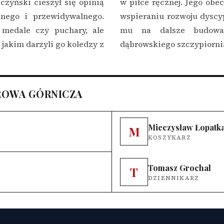
czyński cieszył się opinią
w piłce ręcznej. Jego obec
dnego i przewidywalnego.
wspieraniu rozwoju dyscyp
 medale czy puchary, ale
mu na dalsze budowan
jakim darzyli go koledzy z
dąbrowskiego szczypiornia
ROWA GÓRNICZA
Mieczysław Łopatk
M
KOSZYKARZ
Tomasz Grochal
T
DZIENNIKARZ