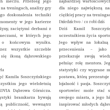
ch meczu. Przebieg jego
najbardziej wartościowyc
y na treningach, analizy gry
dla niego największą na
go doskonalenia techniki
ciężkiej pracy na treninga
 momenty w jego karierze
Dziedzictwo / co robi dziś
żyny, zaciętymi derbami z
Dziś Kamil Soszczyń
meczami, w których jego
uczestnikiem życia sport
y o końcowym wyniku.
Jego wpływ na lokalną 
rzez wszystkie szczeble
przecenienia – jako 
 się ikoną dąbrowskiego
przekazuje swoją wied
pełniąc rolę mentora. Je
eła
statystyki czy wygrane m
ięć Kamila Soszczyńskiego
postawa, którą prezentuje 
zystkim jego wieloletnią
lojalność i pasja. Soszcz
KOVIA Dąbrowa Górnicza.
sportowiec może stać 
tystyki bramkarza bywają
swojego miasta, a jego hi
zą publiczność, wewnątrz
inspirować młodych dąbr