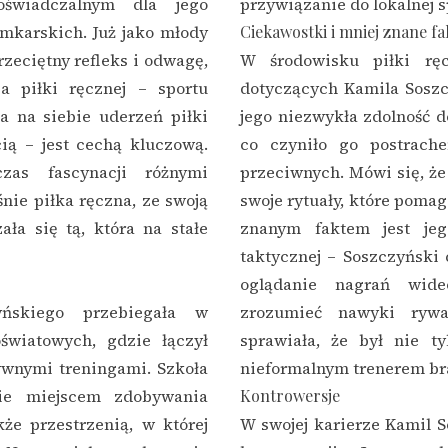
oświadczalnym dla jego
przywiązanie do lokalnej s
amkarskich. Już jako młody
Ciekawostki i mniej znane fa
zeciętny refleks i odwagę,
W środowisku piłki ręc
 piłki ręcznej – sportu
dotyczących Kamila Soszcz
 na siebie uderzeń piłki
jego niezwykła zdolność d
ią – jest cechą kluczową.
co czyniło go postrach
zas fascynacji różnymi
przeciwnych. Mówi się, ż
nie piłka ręczna, ze swoją
swoje rytuały, które pomag
ła się tą, która na stałe
znanym faktem jest jeg
taktycznej – Soszczyński 
oglądanie nagrań wid
yńskiego przebiegała w
zrozumieć nawyki rywal
światowych, gdzie łączył
sprawiała, że był nie t
ywnymi treningami. Szkoła
nieformalnym trenerem br
nie miejscem zdobywania
Kontrowersje
kże przestrzenią, w której
W swojej karierze Kamil S