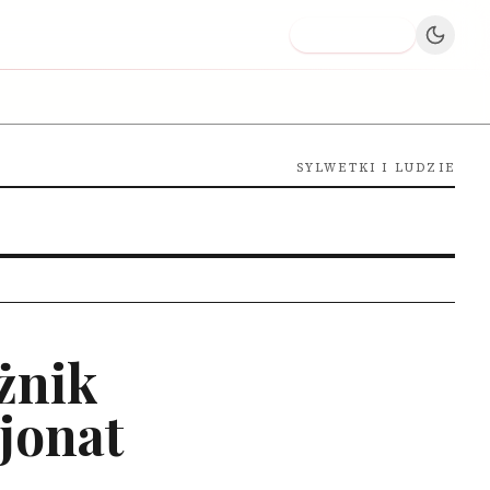
Dodaj firmę
SYLWETKI I LUDZIE
żnik
jonat