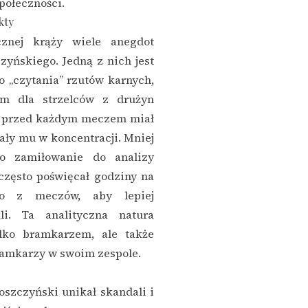
połeczności.
kty
znej krąży wiele anegdot
yńskiego. Jedną z nich jest
o „czytania” rzutów karnych,
em dla strzelców z drużyn
e przed każdym meczem miał
ały mu w koncentracji. Mniej
o zamiłowanie do analizy
często poświęcał godziny na
eo z meczów, aby lepiej
i. Ta analityczna natura
ylko bramkarzem, ale także
amkarzy w swoim zespole.
oszczyński unikał skandali i