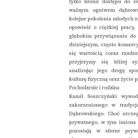
tylko bronił dostępu do sw
ważnym ogniwem dąbrowsk
kolejne pokolenia młodych z
opowieść o ciężkiej pracy,
głębokim przywiązaniu do
dzisiejszym, często komercy
się wartością coraz rzads
przyjrzymy się bliżej s
analizując jego drogę sp
kulturę fizyczną oraz życie 
Pochodzenie i rodzina
Kamil Soszczyński wywod
zakorzenionego w tradycj
Dąbrowskiego. Choć szczeg
prywatnego, w tym imiona 
pozostają w sferze pryw