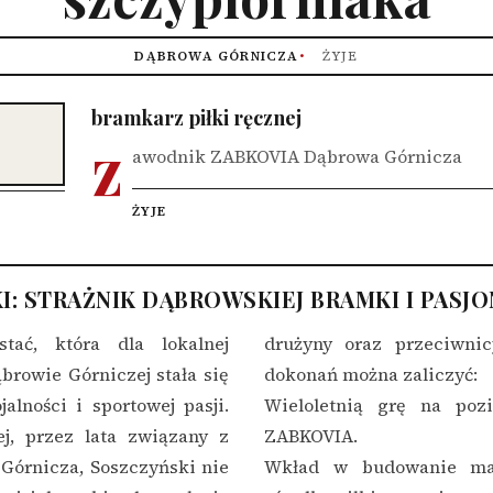
DĄBROWA GÓRNICZA
ŻYJE
bramkarz piłki ręcznej
z
awodnik ZABKOVIA Dąbrowa Górnicza
ŻYJE
I: STRAŻNIK DĄBROWSKIEJ BRAMKI I PASJ
tać, która dla lokalnej
drużyny oraz przeciwnic
browie Górniczej stała się
dokonań można zaliczyć:
alności i sportowej pasji.
Wieloletnią grę na po
ej, przez lata związany z
ZABKOVIA.
órnicza, Soszczyński nie
Wkład w budowanie mar