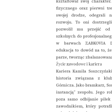
kształtował swój charakte
fizycznego oraz pierwsi tr
swojej drodze, odegrali 
rozwoju. To oni dostrzegl
pozwolił mu przejść od
szkolnych do profesjonalneg
w barwach ZABKOVIA Dą
edukacja to dowód na to, ż
parze, tworząc zbalansowan
Życie zawodowe i kariera
Kariera Kamila Soszczyńsk
historia związana z kl
Górnicza. Jako bramkarz, Sos
instancją” zespołu. Jego r
poza samo odbijanie piłek
zawodnikiem, który potra