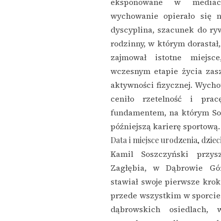
eksponowane w mediac
wychowanie opierało się n
dyscyplina, szacunek do ry
rodzinny, w którym dorastał,
zajmował istotne miejs
wczesnym etapie życia zas
aktywności fizycznej. Wych
ceniło rzetelność i pra
fundamentem, na którym So
późniejszą karierę sportową.
Data i miejsce urodzenia, dzie
Kamil Soszczyński przy
Zagłębia, w Dąbrowie Gór
stawiał swoje pierwsze kroki
przede wszystkim w sporcie
dąbrowskich osiedlach, 