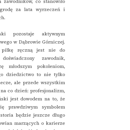
h zawodników, co stanowiło
grodę za lata wyrzeczeń i
ch.
ski pozostaje aktywnym
owego w Dąbrowie Górniczej.
piłkę ręczną jest nie do
doświadczony zawodnik,
zę młodszym pokoleniom,
go dziedzictwo to nie tylko
ecze, ale przede wszystkim
na co dzień: profesjonalizm,
yński jest dowodem na to, że
się prawdziwym symbolem
storia będzie jeszcze długo
owian marzących o karierze