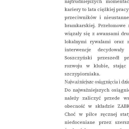
najtrudniejszych momenta
kariery to lata ciężkiej prac
przeciwników i nieustanne
bramkarskiej. Przełomowe
wiązały się z awansami dru
lokalnymi rywalami oraz 
interwencje decydował
Soszczyński przeszedł p
rozwoju w klubie, stając
szczypiorniaka.
Najważniejsze osiągnięcia i dzi
Do najważniejszych osiągn
należy zaliczyć przede ws
obecność w składzie ZAB
Choć w piłce ręcznej sta
niedoceniane przez szers