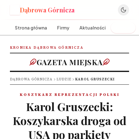
Dąbrowa Górnicza
D
Strona główna
Firmy
Aktualności
Ludzie
KRONIKA DĄBROWA GÓRNICZA
GAZETA MIEJSKA
DĄBROWA GÓRNICZA
LUDZIE
KAROL GRUSZECKI
KOSZYKARZ REPREZENTACJI POLSKI
Karol Gruszecki:
Koszykarska droga od
USA po parkiety