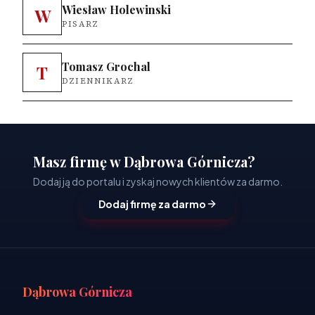
Wiesław Holewinski
W
PISARZ
Tomasz Grochal
T
DZIENNIKARZ
Masz firmę w Dąbrowa Górnicza?
Dodaj ją do portalu i zyskaj nowych klientów za darmo.
Dodaj firmę za darmo
Dąbrowa Górnicza