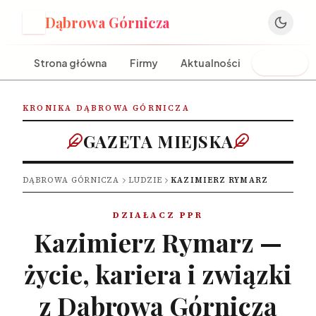
Dąbrowa Górnicza
D
Strona główna
Firmy
Aktualności
Ludzie
KRONIKA DĄBROWA GÓRNICZA
GAZETA MIEJSKA
DĄBROWA GÓRNICZA
LUDZIE
KAZIMIERZ RYMARZ
DZIAŁACZ PPR
Kazimierz Rymarz —
życie, kariera i związki
z Dąbrową Górniczą