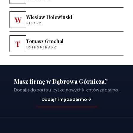
Wiesław Holewinski
W
PISARZ
Tomasz Grochal
T
DZIENNIKARZ
Masz firmę w Dąbrowa Górnicza?
Dodaj ją do portalu i zyskaj nowych klientów za darmo.
Dodaj firmę za darmo