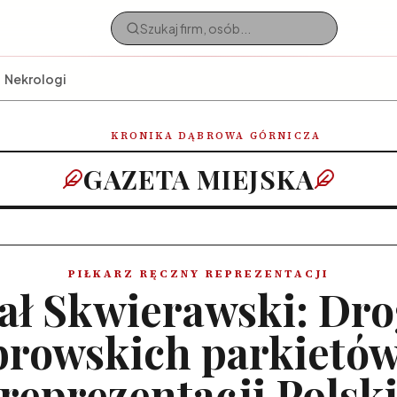
Nekrologi
KRONIKA DĄBROWA GÓRNICZA
GAZETA MIEJSKA
PIŁKARZ RĘCZNY REPREZENTACJI
ał Skwierawski: Dro
browskich parkietów
reprezentacji Polsk