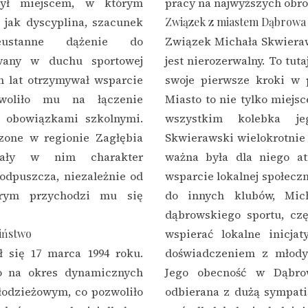
ył miejscem, w którym
pracy na najwyższych obro
 jak dyscyplina, szacunek
Związek z miastem Dąbrowa
ustanne dążenie do
Związek Michała Skwiera
wany w duchu sportowej
jest nierozerwalny. To tut
ch lat otrzymywał wsparcie
swoje pierwsze kroki w pr
zwoliło mu na łączenie
Miasto to nie tylko miejsc
 obowiązkami szkolnymi.
wszystkim kolebka jeg
zone w regionie Zagłębia
Skwierawski wielokrotnie 
owały w nim charakter
ważna była dla niego at
 odpuszcza, niezależnie od
wsparcie lokalnej społecz
órym przychodzi mu się
do innych klubów, Mic
dąbrowskiego sportu, czę
ciństwo
wspierać lokalne inicjat
ł się 17 marca 1994 roku.
doświadczeniem z młodym
ło na okres dynamicznych
Jego obecność w Dąbrow
łodzieżowym, co pozwoliło
odbierana z dużą sympatią