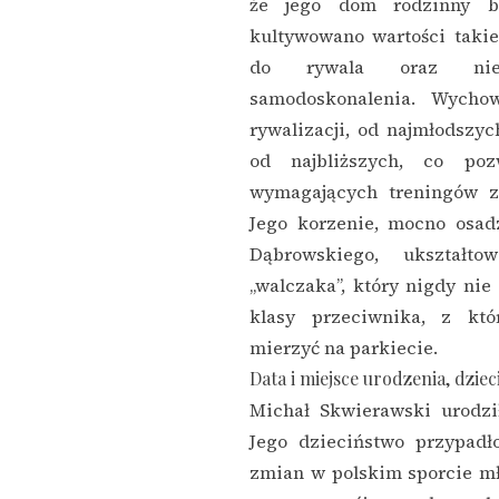
że jego dom rodzinny b
kultywowano wartości takie
do rywala oraz nie
samodoskonalenia. Wycho
rywalizacji, od najmłodszy
od najbliższych, co po
wymagających treningów z
Jego korzenie, mocno osad
Dąbrowskiego, ukształt
„walczaka”, który nigdy nie
klasy przeciwnika, z kt
mierzyć na parkiecie.
Data i miejsce urodzenia, dzie
Michał Skwierawski urodzi
Jego dzieciństwo przypad
zmian w polskim sporcie m