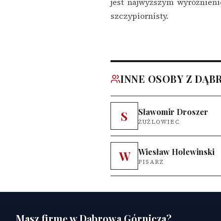
jest najwyższym wyróżnien
szczypiornisty.
INNE OSOBY Z DĄB
Sławomir Droszer
S
ŻUŻLOWIEC
Wiesław Holewinski
W
PISARZ
Masz firmę w Dąbrowa Górnicza?