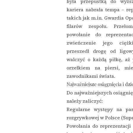
była przepustką do wyższ
kariera nabrała tempa – r
takich jak m.in. Gwardia Opo
filarów zespołu. Prze
powołanie do reprezentac
zwieńczenie jego ciężk
przeszedł drogę od ligow
walczyć o każdą piłkę, aż
orzełkiem na piersi, mi
zawodnikami świata.
Najważniejsze osiągnięcia i dzi
Do najważniejszych osiągni
należy zaliczyć:
Regularne występy na par
rozgrywkowej w Polsce (Supe
Powołania do reprezentacji 