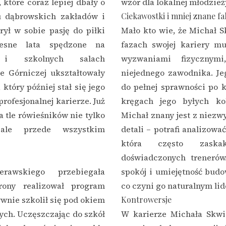
które coraz lepiej dbały o
wzór dla lokalnej młodzież
iu dąbrowskich zakładów i
Ciekawostki i mniej znane fa
rył w sobie pasję do piłki
Mało kto wie, że Michał 
zesne lata spędzone na
fazach swojej kariery m
 i szkolnych salach
wyzwaniami fizycznym
 Górniczej ukształtowały
niejednego zawodnika. Je
który później stał się jego
do pełnej sprawności po k
ofesjonalnej karierze. Już
kręgach jego byłych ko
a tle rówieśników nie tylko
Michał znany jest z niezw
 ale przede wszystkim
detali – potrafi analizowa
która często zaskak
doświadczonych trenerów
rawskiego przebiegała
spokój i umiejętność budo
rony realizował program
co czyni go naturalnym li
ywnie szkolił się pod okiem
Kontrowersje
ych. Uczęszczając do szkół
W karierze Michała Skwi