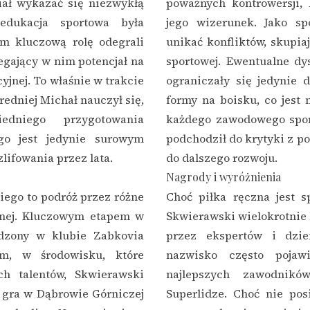
iał wykazać się niezwykłą
poważnych kontrowersji,
 edukacja sportowa była
jego wizerunek. Jako sp
m kluczową rolę odegrali
unikać konfliktów, skupiaj
egający w nim potencjał na
sportowej. Ewentualne dy
jnej. To właśnie w trakcie
ograniczały się jedynie 
redniej Michał nauczył się,
formy na boisku, co jest
dniego przygotowania
każdego zawodowego spor
ego jest jedynie surowym
podchodził do krytyki z po
lifowania przez lata.
do dalszego rozwoju.
Nagrody i wyróżnienia
iego to podróż przez różne
Choć piłka ręczna jest 
cznej. Kluczowym etapem w
Skwierawski wielokrotnie 
ędzony w klubie Zabkovia
przez ekspertów i dzie
m, w środowisku, które
nazwisko często pojaw
ch talentów, Skwierawski
najlepszych zawodnik
o gra w Dąbrowie Górniczej
Superlidze. Choć nie po