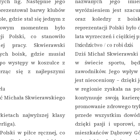
ych lig. Następnie jego
nazwanych jego imie
eprezentował barwy klubów
wyróżnieniem jest szacu
le, gdzie stał się jednym z
oraz koledzy z bois
łomowym momentem było
reprezentacji Polski było 
ji Polski, co stanowiło
lata wyrzeczeń i ciężkiej p
iej pracy. Skwierawski
Dziedzictwo / co robi dziś
ych boisk, gdzie musiał
Dziś Michał Skwierawski 
 po występy w koszulce z
w świecie sportu, bę
erząc się z najlepszymi
zawodników. Jego wpływ 
jest nieoceniony – dzięki 
eła
w regionie zyskała na pop
ęć Michała Skwierawskiego
kontynuuje swoją karierę
promowanie zdrowego trybu
kietach najwyższej klasy
przede wszystkim dowód 
rliga).
dzięki pasji i uporowi, 
Polski w piłce ręcznej, co
mieszkańców Dąbrowy Gór