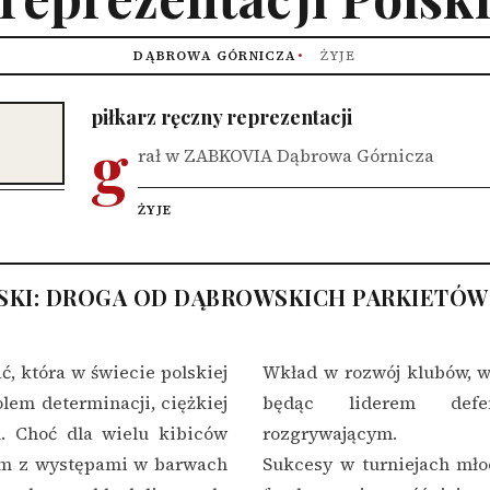
DĄBROWA GÓRNICZA
ŻYJE
piłkarz ręczny reprezentacji
g
rał w ZABKOVIA Dąbrowa Górnicza
ŻYJE
KI: DROGA OD DĄBROWSKICH PARKIETÓW
, która w świecie polskiej
Wkład w rozwój klubów, w
olem determinacji, ciężkiej
będąc liderem def
. Choć dla wielu kibiców
rozgrywającym.
kim z występami w barwach
Sukcesy w turniejach mło