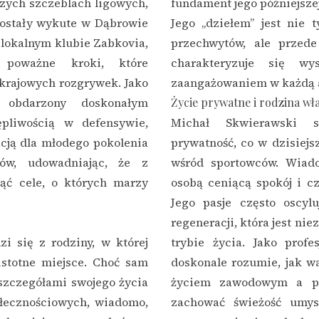
zych szczeblach ligowych,
fundament jego późniejszej
zostały wykute w Dąbrowie
Jego „dziełem” jest nie 
 lokalnym klubie Zabkovia,
przechwytów, ale przede
 poważne kroki, które
charakteryzuje się wy
 krajowych rozgrywek. Jako
zaangażowaniem w każdą 
, obdarzony doskonałym
Życie prywatne i rodzina wł
ępliwością w defensywie,
Michał Skwierawski s
acją dla młodego pokolenia
prywatność, co w dzisiejs
tów, udowadniając, że z
wśród sportowców. Wiado
ąć cele, o których marzy
osobą ceniącą spokój i cz
Jego pasje często oscylu
regeneracji, która jest ni
i się z rodziny, w której
trybie życia. Jako profe
istotne miejsce. Choć sam
doskonale rozumie, jak w
 szczegółami swojego życia
życiem zawodowym a p
łecznościowych, wiadomo,
zachować świeżość umys