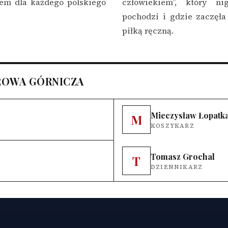
iem dla każdego polskiego
człowiekiem”, który n
pochodzi i gdzie zaczęła
piłką ręczną.
ROWA GÓRNICZA
Mieczysław Łopatk
M
KOSZYKARZ
Tomasz Grochal
T
DZIENNIKARZ