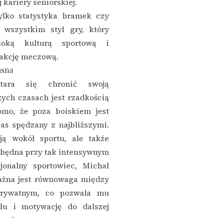
 kariery seniorskiej.
tylko statystyka bramek czy
 wszystkim styl gry, który
soką kulturą sportową i
akcję meczową.
asna
tara się chronić swoją
zych czasach jest rzadkością
mo, że poza boiskiem jest
as spędzany z najbliższymi.
ją wokół sportu, ale także
ezbędna przy tak intensywnym
sjonalny sportowiec, Michał
ażna jest równowaga między
rywatnym, co pozwala mu
łu i motywację do dalszej