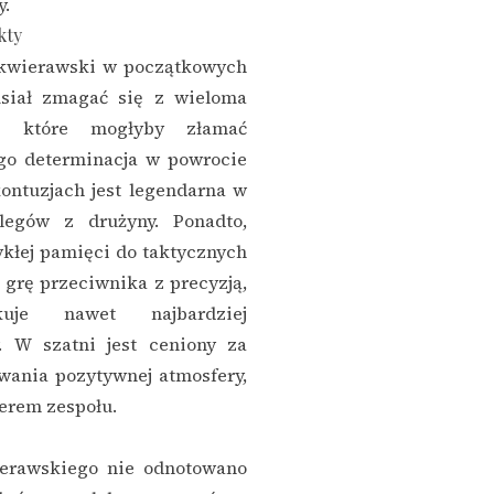
y.
kty
Skwierawski w początkowych
usiał zmagać się z wieloma
i, które mogłyby złamać
go determinacja w powrocie
ontuzjach jest legendarna w
legów z drużyny. Ponadto,
ykłej pamięci do taktycznych
ć grę przeciwnika z precyzją,
uje nawet najbardziej
. W szatni jest ceniony za
wania pozytywnej atmosfery,
derem zespołu.
erawskiego nie odnotowano