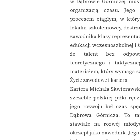
w Dąbrowie Górniczej, mus
organizacją czasu. Jego
procesem ciągłym, w który
lokalni szkoleniowcy, dostrz
zawodnika klasy reprezentacy
edukacji wczesnoszkolnej i ś
że talent bez odpowie
teoretycznego i taktyczn
materiałem, który wymaga sz
Życie zawodowe i kariera
Kariera Michała Skwierawsk
szczeble polskiej piłki rę
jego rozwoju był czas sp
Dąbrowa Górnicza. To ta
stawiało na rozwój młody
okrzepł jako zawodnik. Jeg