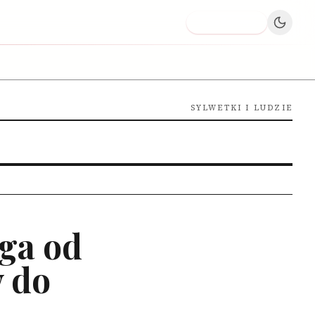
Dodaj firmę
SYLWETKI I LUDZIE
ga od
 do
i