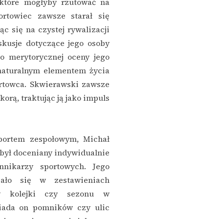
 które mogłyby rzutować na
ortowiec zawsze starał się
ąc się na czystej rywalizacji
skusje dotyczące jego osoby
do merytorycznej oceny jego
 naturalnym elementem życia
towca. Skwierawski zawsze
korą, traktując ją jako impuls
sportem zespołowym, Michał
był doceniany indywidualnie
nnikarzy sportowych. Jego
iało się w zestawieniach
ów kolejki czy sezonu w
siada on pomników czy ulic