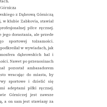
tach.
 Górnicza
wskiego z Dąbrową Górniczą
aj, w klubie Zabkovia, stawiał
ofesjonalnej piłce ręcznej.
e jego dorastania, ale przede
o sportowej tożsamości.
podkreślał w wywiadach, jak
mosfera dąbrowskich hal i
ności. Nawet po przenosinach
hał pozostał ambasadorem
sto wracając do miasta, by
ywy sportowe i dzielić się
i adeptami piłki ręcznej.
ie Górniczej jest zawsze
, a on sam jest stawiany za