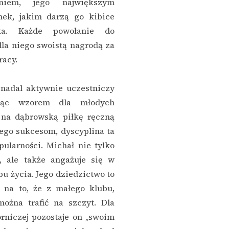
niem, jego największym
nek, jakim darzą go kibice
ka. Każde powołanie do
dla niego swoistą nagrodą za
racy.
nadal aktywnie uczestniczy
dąc wzorem dla młodych
na dąbrowską piłkę ręczną
jego sukcesom, dyscyplina ta
ularności. Michał nie tylko
, ale także angażuje się w
 życia. Jego dziedzictwo to
na to, że z małego klubu,
można trafić na szczyt. Dla
niczej pozostaje on „swoim